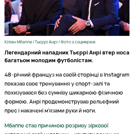
Кіліан Мбаппе і Тьєррі Анрі / Фото з соцмереж
Легендарний нападник Тьєррі Анрі втер носа
багатьом молодим футболістам.
48-річний француз на своїй сторінці в Instagram
показав своє тренування у спорт-залі та
похизувався без сумніву шикарною фізичною
формою. Анрі продемонстрував рельєфний
прес і накачені м'язами руки й ноги.
Мбаппе став причиною розриву зіркової