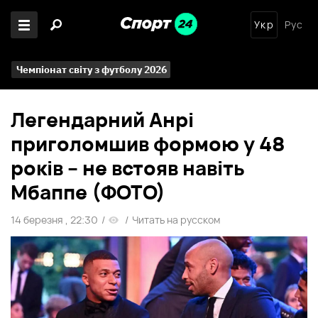
Укр
Рус
Чемпіонат світу з футболу 2026
Легендарний Анрі
приголомшив формою у 48
років – не встояв навіть
Мбаппе (ФОТО)
14 березня , 22:30
/
/
Читать на русском