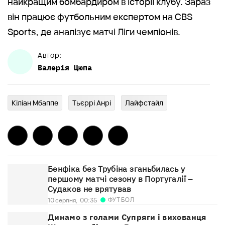
найкращим бомбардиром в історії клубу. Зараз
він працює футбольним експертом на CBS
Sports, де аналізує матчі Ліги чемпіонів.
Автор:
Валерія
Цюпа
Кіліан Мбаппе
Тьєррі Анрі
Лайфстайл
Бенфіка без Трубіна зганьбилась у
першому матчі сезону в Португалії –
Судаков не врятував
ФУТБОЛ
10 серпня,
00:35
Динамо з голами Супряги і вихованця