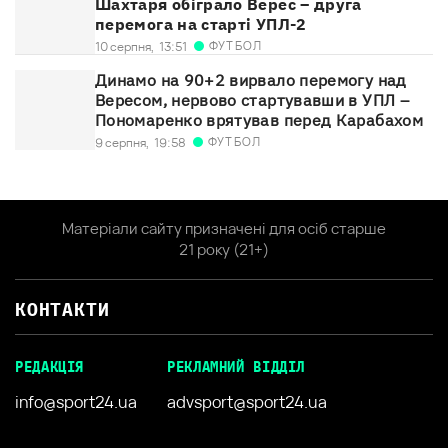
Шахтаря обіграло Верес – друга
перемога на старті УПЛ-2
ФУТБОЛ
10 серпня,
13:51
Динамо на 90+2 вирвало перемогу над
Вересом, нервово стартувавши в УПЛ –
Пономаренко врятував перед Карабахом
ФУТБОЛ
9 серпня,
19:58
Матеріали сайту призначені для осіб старше
21 року (21+)
КОНТАКТИ
РЕДАКЦІЯ
РЕКЛАМНИЙ ВІДДІЛ
info@sport24.ua
advsport@sport24.ua