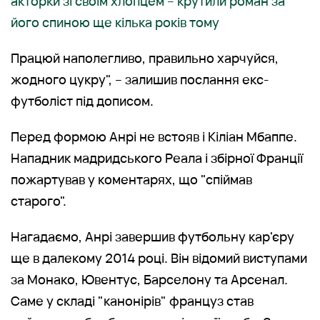
акторки зі своїм хлопцем – крутили роман за
його спиною ще кілька років тому
Працюй наполегливо, правильно харчуйся,
жодного цукру", – залишив послання екс-
футболіст під дописом.
Перед формою Анрі не встояв і Кіліан Мбаппе.
Нападник мадридського Реала і збірної Франції
пожартував у коментарях, що "спіймав
старого".
Нагадаємо, Анрі завершив футбольну кар'єру
ще в далекому 2014 році. Він відомий виступами
за Монако, Ювентус, Барселону та Арсенал.
Саме у складі "канонірів" француз став