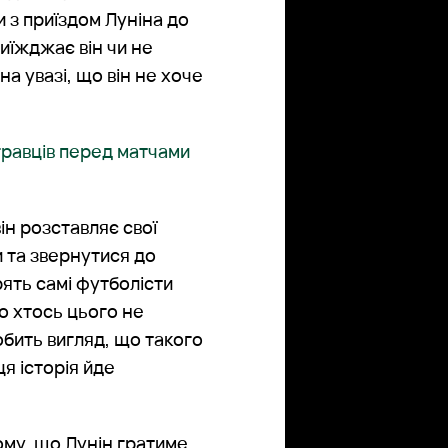
и з приїздом Луніна до
риїжджає він чи не
на увазі, що він не хоче
гравців перед матчами
ін розставляє свої
и та звернутися до
рять самі футболісти
о хтось цього не
обить вигляд, що такого
я історія йде
ому, що Лунін гратиме,