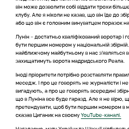
він може дозволити собі віддати трохи більш
клубу. Але я ніколи не казав, що він їде до з
або що він є головним винуватцем поразок н
Лунін – достатньо кваліфікований воротар і г
бути першим номером у національній збірній
найближчому майбутньому в нас з’являться во
захищатимуть ворота мадридського Реала.
Іноді пріоритети потрібно розставляти правил
меседж. І про це говорять не журналісти і н
вигадують, а про це говорять всередині збір
що в Луніна все буде гаразд. Але я не вірю, 
претендувати, щоб бути першим номером в ма
сказав Циганик на своєму
YouTube-каналі.
Нагадаємо, матч України та Швеції відбудеть