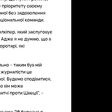
е пріоритету своєму
бірної без задоволення
аціональної команди.
олкіпер, який заслуговує
. Адже я не думаю, що в
ротарі, які
ьно – таким був мій
е журналісти це
ної. Будемо сподіватися,
що він може
тчі проти Швеції", –
ся вже 26 березня о