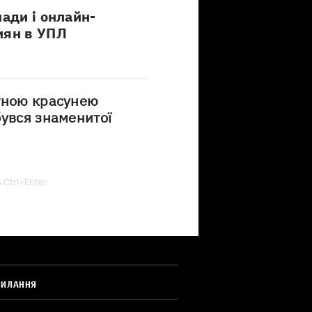
лади і онлайн-
иян в УПЛ
тною красунею
бувся знаменитої
ь Ctrl+Enter
СИЛАННЯ