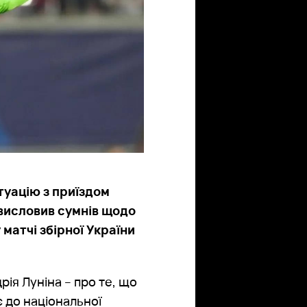
туацію з приїздом
 висловив сумнів щодо
матчі збірної України
рія Луніна – про те, що
є до національної