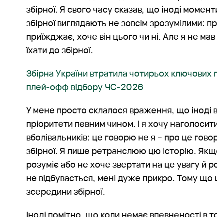
збірної. Я свого часу сказав, що іноді момент
збірної виглядають не зовсім зрозумілими: п
приїжджає, хоче він цього чи ні. Але я не мав 
їхати до збірної.
Збірна України втратила чотирьох ключових 
плей-офф відбору ЧС-2026
У мене просто склалося враження, що іноді в
пріоритети певним чином. І я хочу наголосит
вболівальників: це говорю не я – про це гово
збірної. Я лише ретранслюю цю історію. Якщ
розуміє або не хоче звертати на це увагу й р
не відбувається, мені дуже прикро. Тому що ц
зсередини збірної.
Іноді помітно, що коли немає впевненості в т