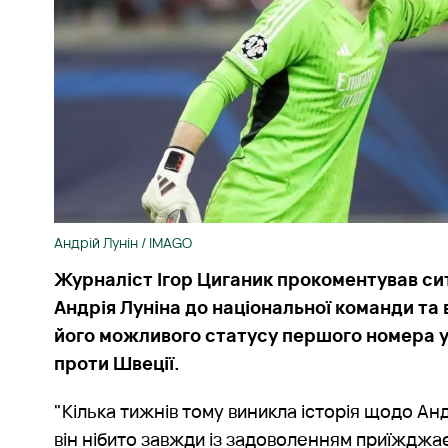
Андрій Лунін / IMAGO
Журналіст Ігор Циганик прокоментував си
Андрія Луніна до національної команди та
його можливого статусу першого номера у 
проти Швеції.
"Кілька тижнів тому виникла історія щодо Анд
він нібито завжди із задоволенням приїжджа