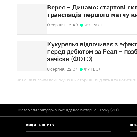
Верес – Динамо: стартові ск
трансляція першого матчу к
9 серпня,
16:49
ФУТБОЛ
Кукурелья відпочиває з ефек
перед дебютом за Реал – поз
зачіски (ФОТО)
8 серпня,
22:37
ФУТБОЛ
Якщо Ви виявили помилку на цій сторінці, виділіть її та натисніт
Матеріали сайту призначені для осіб старше 21 року (21+)
ВИДИ СПОРТУ
ПО