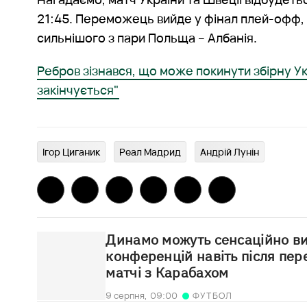
21:45. Переможець вийде у фінал плей-офф, 
сильнішого з пари Польща – Албанія.
Ребров зізнався, що може покинути збірну Ук
закінчується"
Ігор Циганик
Реал Мадрид
Андрій Лунін
Динамо можуть сенсаційно ви
конференцій навіть після пе
матчі з Карабахом
9 серпня,
09:00
ФУТБОЛ