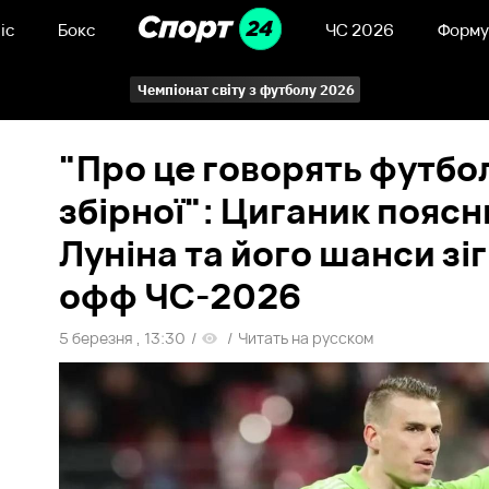
іс
Бокс
ЧС 2026
Форму
Чемпіонат світу з футболу 2026
"Про це говорять футбо
збірної": Циганик пояс
Луніна та його шанси зіг
офф ЧС-2026
5 березня , 13:30
/
/
Читать на русском