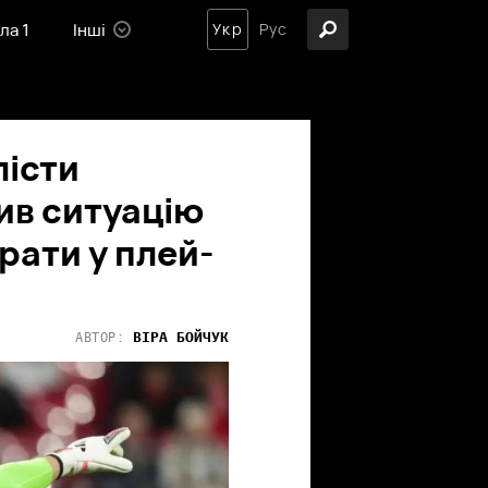
ла 1
Інші
Укр
Рус
лісти
нив ситуацію
рати у плей-
ВІРА
БОЙЧУК
АВТОР: