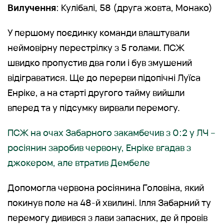
Вилучення
: Кулібалі, 58 (друга жовта, Монако)
У першому поєдинку команди влаштували
неймовірну перестрілку з 5 голами. ПСЖ
швидко пропустив два голи і був змушений
відіграватися. Ще до перерви підопічні Луїса
Енріке, а на старті другого тайму вийшли
вперед та у підсумку вирвали перемогу.
ПСЖ на очах Забарного закамбечив з 0:2 у ЛЧ –
росіянин заробив червону, Енріке вгадав з
джокером, але втратив Дембеле
Допомогла червона росіянина Головіна, який
покинув поле на 48-й хвилині. Ілля Забарний ту
перемогу дивився з лави запасних, де й провів