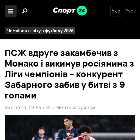
Укр
Рус
Чемпіонат світу з футболу 2026
ПСЖ вдруге закамбечив з
Монако і викинув росіянина з
Ліги чемпіонів – конкурент
Забарного забив у битві з 9
голами
25 лютого , 23:55
/
/
Читать на русском