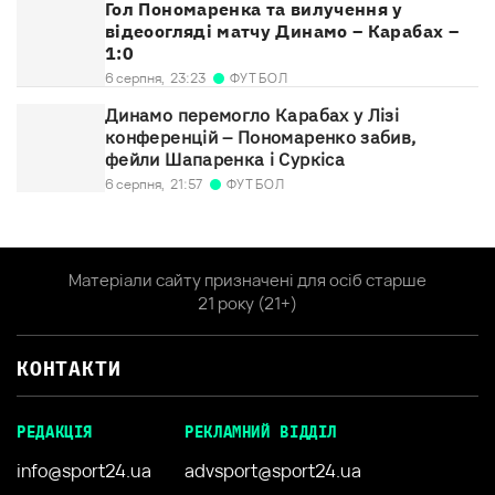
Гол Пономаренка та вилучення у
відеоогляді матчу Динамо – Карабах –
1:0
ФУТБОЛ
6 серпня,
23:23
Динамо перемогло Карабах у Лізі
конференцій – Пономаренко забив,
фейли Шапаренка і Суркіса
ФУТБОЛ
6 серпня,
21:57
Матеріали сайту призначені для осіб старше
21 року (21+)
КОНТАКТИ
РЕДАКЦІЯ
РЕКЛАМНИЙ ВІДДІЛ
info@sport24.ua
advsport@sport24.ua