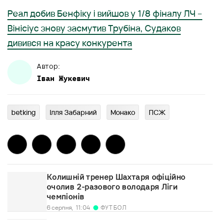
Реал добив Бенфіку і вийшов у 1/8 фіналу ЛЧ –
Вінісіус знову засмутив Трубіна, Судаков
дивився на красу конкурента
Автор:
Іван
Жукевич
betking
Ілля Забарний
Монако
ПСЖ
Колишній тренер Шахтаря офіційно
очолив 2-разового володаря Ліги
чемпіонів
ФУТБОЛ
6 серпня,
11:04