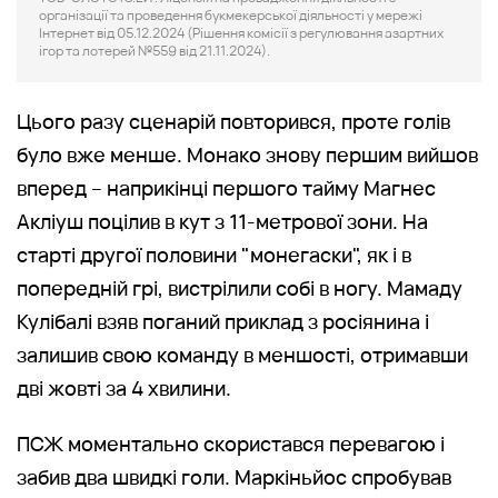
організації та проведення букмекерської діяльності у мережі
Інтернет від 05.12.2024 (Рішення комісії з регулювання азартних
ігор та лотерей №559 від 21.11.2024).
Цього разу сценарій повторився, проте голів
було вже менше. Монако знову першим вийшов
вперед – наприкінці першого тайму Магнес
Акліуш поцілив в кут з 11-метрової зони. На
старті другої половини "монегаски", як і в
попередній грі, вистрілили собі в ногу. Мамаду
Кулібалі взяв поганий приклад з росіянина і
залишив свою команду в меншості, отримавши
дві жовті за 4 хвилини.
ПСЖ моментально скористався перевагою і
забив два швидкі голи. Маркіньйос спробував