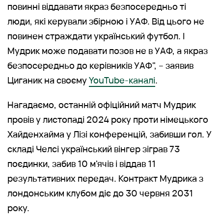
повинні віддавати якраз безпосередньо ті
люди, які керували збірною і УАФ. Від цього не
повинен страждати український футбол. І
Мудрик може подавати позов не в УАФ, а якраз
безпосередньо до керівників УАФ", – заявив
Циганик на своєму
YouTube-каналі
.
Нагадаємо, останній офіційний матч Мудрик
провів у листопаді 2024 року проти німецького
Хайденхайма у Лізі конференцій, забивши гол. У
складі Челсі український вінгер зіграв 73
поєдинки, забив 10 м'ячів і віддав 11
результативних передач. Контракт Мудрика з
лондонським клубом діє до 30 червня 2031
року.