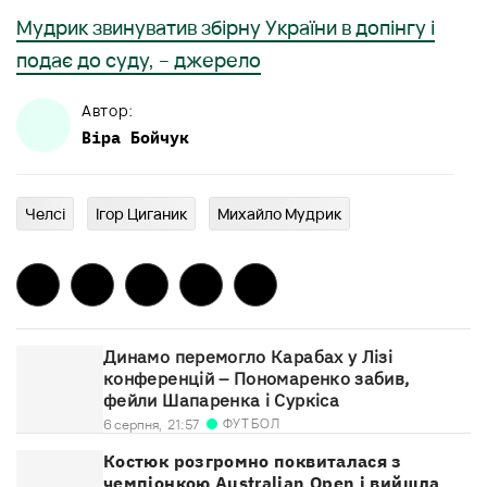
Мудрик звинуватив збірну України в допінгу і
подає до суду, – джерело
Автор:
Віра
Бойчук
Челсі
Ігор Циганик
Михайло Мудрик
Динамо перемогло Карабах у Лізі
конференцій – Пономаренко забив,
фейли Шапаренка і Суркіса
ФУТБОЛ
6 серпня,
21:57
Костюк розгромно поквиталася з
чемпіонкою Australian Open і вийшла