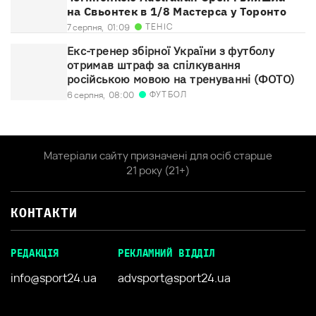
на Свьонтек в 1/8 Мастерса у Торонто
ТЕНІС
7 серпня,
01:09
Екс-тренер збірної України з футболу
отримав штраф за спілкування
російською мовою на тренуванні (ФОТО)
ФУТБОЛ
6 серпня,
08:00
Матеріали сайту призначені для осіб старше
21 року (21+)
КОНТАКТИ
РЕДАКЦІЯ
РЕКЛАМНИЙ ВІДДІЛ
info@sport24.ua
advsport@sport24.ua