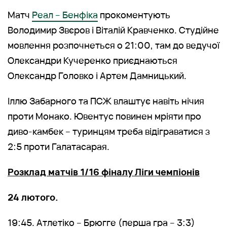
Матч
Реал – Бенфіка
прокоментують
Володимир Звєров і Віталій Кравченко. Студійне
мовлення розпочнеться о 21:00, там до ведучої
Олександри Кучеренко приєднаються
Олександр Головко і Артем Дамницький.
Іллю Забарного та ПСЖ влаштує навіть нічия
проти Монако. Ювентус повинен мріяти про
диво-камбек – туринцям треба відіграватися з
2:5 проти Галатасарая.
Розклад матчів 1/16 фіналу Ліги чемпіонів
24 лютого.
19:45. Атлетіко – Брюгге (перша гра – 3:3)