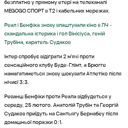
безплатно у прямому етері на телеканалі
MEGOGO СПОРТ в Т2 і кабельних мережах.
Реал і Бенфіка знову влаштували кіно в ЛЧ –
скандальна істерика і гол Вінісіуса, геній
Трубіна, каратель Судаков
Інтер спробує відіграти 2 м'ячі проти
сенсаційного клубу Буде-Глімт, а Брюгге
намагатиметься знову шокувати Атлетіко після
нічиєї 3:3.
Реванш Бенфіки проти Реала відбудеться у
середу, 25 лютого. Анатолій Трубін та Георгій
Судаков приїдуть на Сантьягу Бернабеу після
домашньої поразки 0:1.