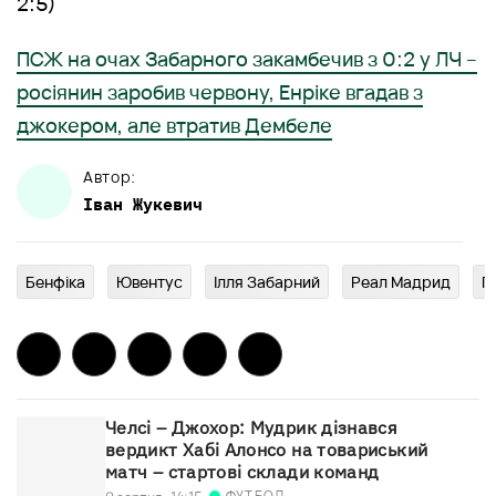
2:5)
ПСЖ на очах Забарного закамбечив з 0:2 у ЛЧ –
росіянин заробив червону, Енріке вгадав з
джокером, але втратив Дембеле
Автор:
Іван
Жукевич
Бенфіка
Ювентус
Ілля Забарний
Реал Мадрид
Г
Челсі – Джохор: Мудрик дізнався
вердикт Хабі Алонсо на товариський
матч – стартові склади команд
ФУТБОЛ