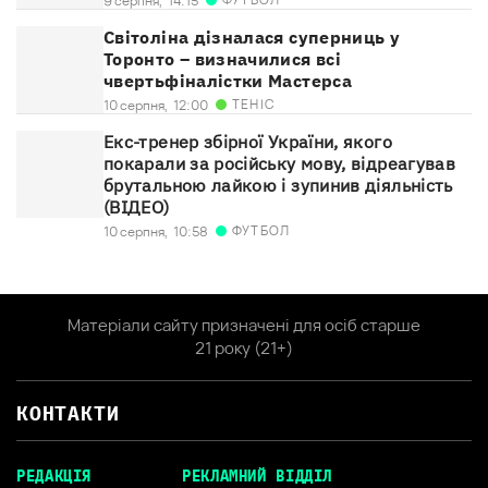
9 серпня,
14:15
Світоліна дізналася суперниць у
Торонто – визначилися всі
чвертьфіналістки Мастерса
ТЕНІС
10 серпня,
12:00
Екс-тренер збірної України, якого
покарали за російську мову, відреагував
брутальною лайкою і зупинив діяльність
(ВІДЕО)
ФУТБОЛ
10 серпня,
10:58
Матеріали сайту призначені для осіб старше
21 року (21+)
КОНТАКТИ
РЕДАКЦІЯ
РЕКЛАМНИЙ ВІДДІЛ