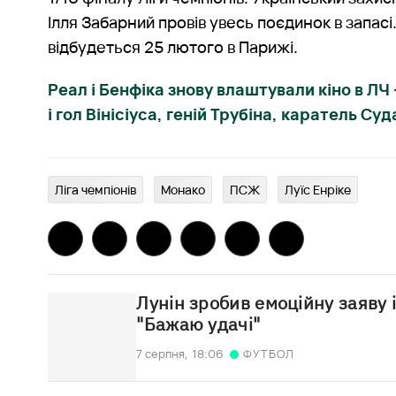
Ілля Забарний провів увесь поєдинок в запасі
відбудеться 25 лютого в Парижі.
Реал і Бенфіка знову влаштували кіно в ЛЧ
і гол Вінісіуса, геній Трубіна, каратель Су
Ліга чемпіонів
Монако
ПСЖ
Луїс Енріке
Лунін зробив емоційну заяву 
"Бажаю удачі"
7 серпня,
18:06
ФУТБОЛ