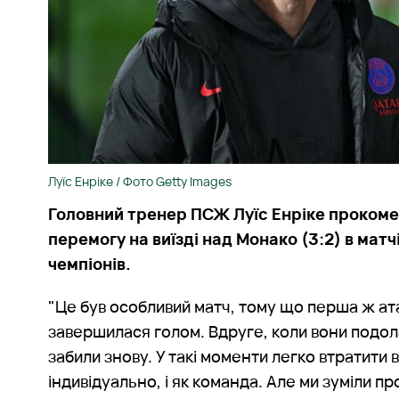
Луїс Енріке / Фото Getty Images
Головний тренер ПСЖ Луїс Енріке прокоме
перемогу на виїзді над Монако (3:2) в матч
чемпіонів.
"Це був особливий матч, тому що перша ж а
завершилася голом. Вдруге, коли вони подол
забили знову. У такі моменти легко втратити в
індивідуально, і як команда. Але ми зуміли пр