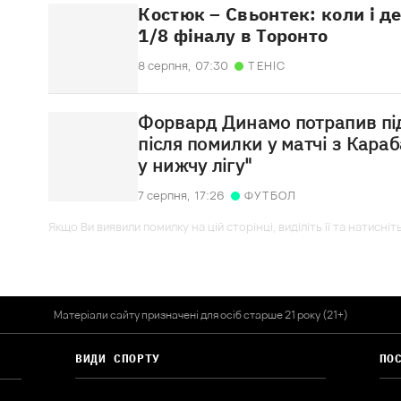
Костюк – Свьонтек: коли і д
1/8 фіналу в Торонто
8 серпня,
07:30
ТЕНІС
Форвард Динамо потрапив пі
після помилки у матчі з Караб
у нижчу лігу"
7 серпня,
17:26
ФУТБОЛ
Якщо Ви виявили помилку на цій сторінці, виділіть її та натисніт
Матеріали сайту призначені для осіб старше 21 року (21+)
ВИДИ СПОРТУ
ПО