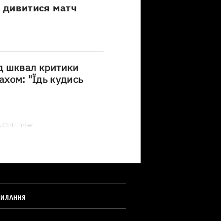
е дивитися матч
д шквал критики
ахом: "Їдь кудись
ь Ctrl+Enter
СИЛАННЯ