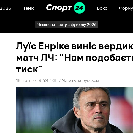
 2026
Теніс
Бокс
Форму
Чемпіонат світу з футболу 2026
Луїс Енріке виніс верди
матч ЛЧ: "Нам подобаєт
тиск"
18 лютого , 9:49
/
/
Читать на русском