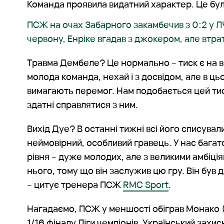
Команда проявила видатний характер. Це бу
ПСЖ на очах Забарного закамбечив з 0:2 у Л
червону, Енріке вгадав з джокером, але втр
Травма Дембеле? Це нормально – тиск є на вс
молода команда, нехай і з досвідом, але в цьо
вимагають перемог. Нам подобається цей тис
здатні справлятися з ним.
Вихід Дуе? В останні тижні всі його списували
неймовірний, особливий гравець. У нас багат
рівня – дуже молодих, але з великими амбіці
нього, тому що він заслужив цю гру. Він був 
– цитує тренера ПСЖ
RMC Sport
.
Нагадаємо, ПСЖ у меншості обіграв Монако (
1/16 фіналу Ліги чемпіонів. Український захи