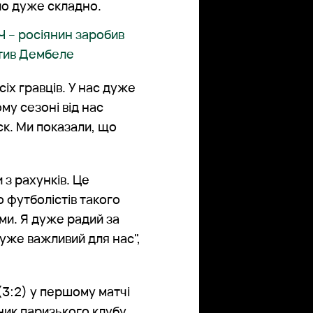
ло дуже складно.
Ч – росіянин заробив
атив Дембеле
іх гравців. У нас дуже
му сезоні від нас
к. Ми показали, що
 з рахунків. Це
о футболістів такого
ями. Я дуже радий за
дуже важливий для нас",
3:2) у першому матчі
сник паризького клубу