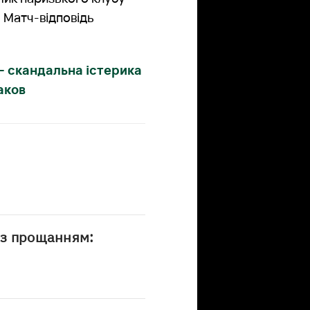
. Матч-відповідь
 – скандальна істерика
даков
із прощанням: