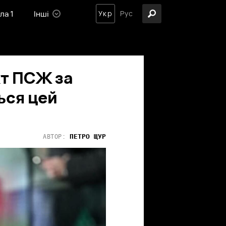
ла 1
Інші
Укр
Рус
кт ПСЖ за
ься цей
ПЕТРО
ЩУР
АВТОР: