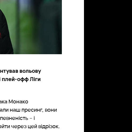
нтував вольову
і плей-офф Ліги
така Монако
али наш пресинг, вони
певненість – і
ойти через цей відрізок.