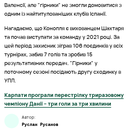
Валенсії, але "гірники" не змогли домовитися з
одним із найтитулованіших клубів Іспанії.
Нагадаємо, що Конопля є вихованцем Шахтаря
та почав виступати за команду у 2021 році. За
цей період захисник зіграв 106 поєдинків у всіх
турнірах, забив 7 голів та зробив 15
результативних передач. "Гірники" у
поточному сезоні посідають другу сходинку в
УПЛ.
Карпати програли перестрілку триразовому
чемпіону Данії – три голи за три хвилини
Автор:
Руслан
Русанов