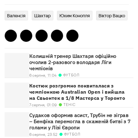
Валенсія
Шахтар
Юхим Конопля
Віктор Вацко
Колишній тренер Шахтаря офіційно
очолив 2-разового володаря Ліги
чемпіонів
ФУТБОЛ
6 серпня,
11:04
Костюк розгромно поквиталася з
чемпіонкою Australian Open і вийшла
на Свьонтек в 1/8 Мастерса у Торонто
ТЕНІС
7 серпня,
01:09
Судаков оформив асист, Трубін не зіграв
– Бенфіка перемогла в скаженій битві з 7
голами у Лізі Європи
ФУТБОЛ
6 серпня,
23:52