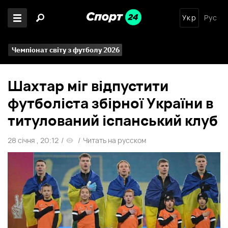
Укр
Рус
Чемпіонат світу з футболу 2026
Шахтар міг відпустити
футболіста збірної України в
титулований іспанський клуб
28 січня , 20:12
/
/
Читать на русском