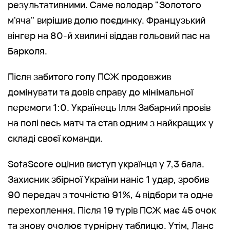
результативними. Саме володар "Золотого
м'яча" вирішив долю поєдинку. Французький
вінгер на 80-й хвилині віддав гольовий пас на
Барколя.
Після забитого голу ПСЖ продовжив
домінувати та довів справу до мінімальної
перемоги 1:0. Українець Ілля Забарний провів
на полі весь матч та став одним з найкращих у
складі своєї команди.
SofaScore оцінив виступ українця у 7,3 бала.
Захисник збірної України наніс 1 удар, зробив
90 передач з точністю 91%, 4 відбори та одне
перехоплення. Після 19 турів ПСЖ має 45 очок
та знову очолює турнірну таблицю. Утім, Ланс