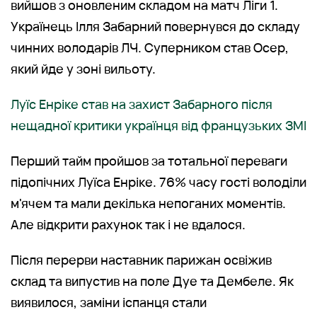
вийшов з оновленим складом на матч Ліги 1.
Українець Ілля Забарний повернувся до складу
чинних володарів ЛЧ. Суперником став Осер,
який йде у зоні вильоту.
Луїс Енріке став на захист Забарного після
нещадної критики українця від французьких ЗМІ
Перший тайм пройшов за тотальної переваги
підопічних Луїса Енріке. 76% часу гості володіли
м'ячем та мали декілька непоганих моментів.
Але відкрити рахунок так і не вдалося.
Після перерви наставник парижан освіжив
склад та випустив на поле Дуе та Дембеле. Як
виявилося, заміни іспанця стали