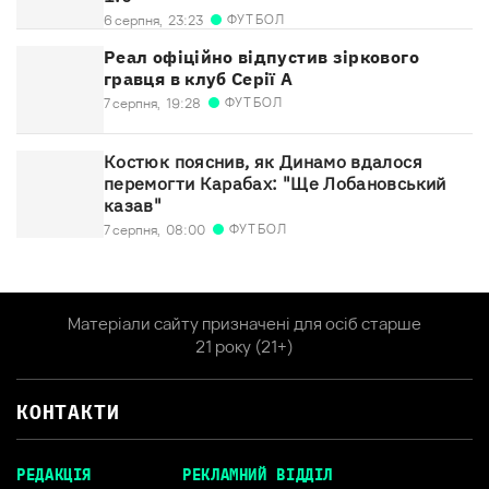
ФУТБОЛ
6 серпня,
23:23
Реал офіційно відпустив зіркового
гравця в клуб Серії А
ФУТБОЛ
7 серпня,
19:28
Костюк пояснив, як Динамо вдалося
перемогти Карабах: "Ще Лобановський
казав"
ФУТБОЛ
7 серпня,
08:00
Матеріали сайту призначені для осіб старше
21 року (21+)
КОНТАКТИ
РЕДАКЦІЯ
РЕКЛАМНИЙ ВІДДІЛ