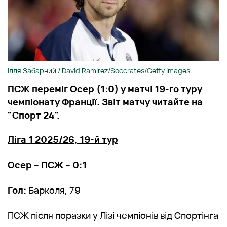
Ілля Забарний / David Ramirez/Soccrates/Getty Images
ПСЖ переміг Осер (1:0) у матчі 19-го туру
чемпіонату Франції. Звіт матчу читайте на
"Спорт 24".
Ліга 1 2025/26, 19-й тур
Осер – ПСЖ – 0:1
Гол:
Барколя, 79
ПСЖ після поразки у Лізі чемпіонів від Спортінга