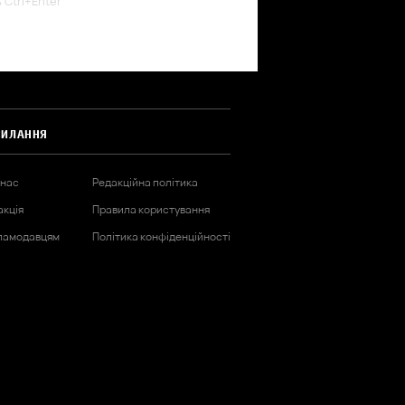
ь Ctrl+Enter
СИЛАННЯ
 нас
Редакційна політика
акція
Правила користування
ламодавцям
Політика конфіденційності