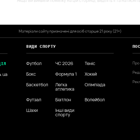
Якщо Ви виявили помилку на цій сторінці, виділіть її та натисніт
Матеріали сайту призначені для осіб старше 21 року (21+)
ВИДИ СПОРТУ
ПО
Футбол
ЧС 2026
Теніс
Про
ДІЛ
Ред
Бокс
Формула 1
Хокей
4.ua
Рек
Баскетбол
Легка
Олімпіада
атлетика
Футзал
Біатлон
Волейбол
Шахи
Інші види
спорту