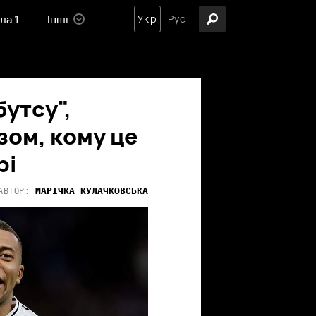
ла 1
Інші
Укр
Рус
утсу",
ом, кому це
рі
МАРІЧКА
КУЛАЧКОВСЬКА
АВТОР: