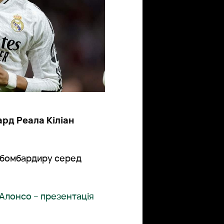
ард Реала Кіліан
 бомбардиру серед
 Алонсо – презентація