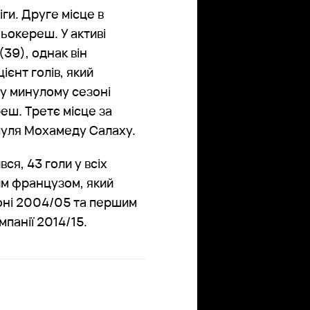
ги. Друге місце в
ьокереш. У активі
(39), однак він
ієнт голів, який
 у минулому сезоні
еш. Третє місце за
пуля Мохамеду Салаху.
ся, 43 голи у всіх
шим французом, який
езоні 2004/05 та першим
мпанії 2014/15.