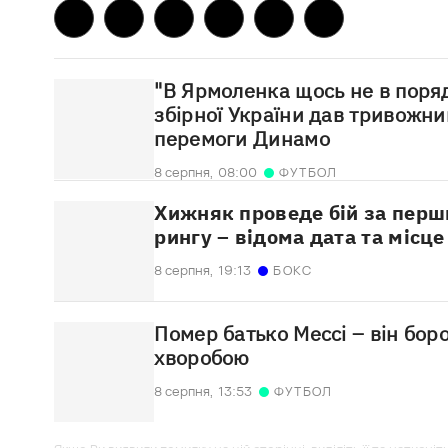
"В Ярмоленка щось не в поря
збірної України дав тривожни
перемоги Динамо
8 серпня,
08:00
ФУТБОЛ
Хижняк проведе бій за перши
рингу – відома дата та місц
8 серпня,
19:13
БОКС
Помер батько Мессі – він бор
хворобою
8 серпня,
13:53
ФУТБОЛ