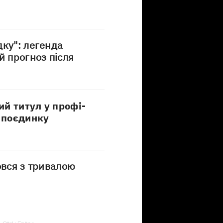
дку": легенда
й прогноз після
й титул у профі-
е поєдинку
овся з тривалою