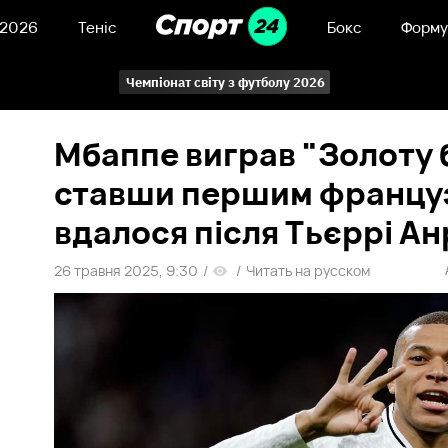
 2026
Теніс
Бокс
Форму
Чемпіонат світу з футболу 2026
Мбаппе виграв "Золоту б
ставши першим француз
вдалося після Тьєррі Ан
26 травня 2025, 9:30
/
/
Читать на русском