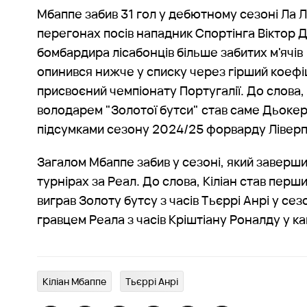
Мбаппе забив 31 гол у дебютному сезоні Ла Лі
перегонах посів нападник Спортінга Віктор Д
бомбардира лісабонців більше забитих м'ячів 
опинився нижче у списку через гірший коефіц
присвоєний чемпіонату Португалії. До слова,
володарем "Золотої бутси" став саме Дьокер
підсумками сезону 2024/25 форварду Лівер
Загалом Мбаппе забив у сезоні, який завершив
турнірах за Реал. До слова, Кіліан став пер
виграв Золоту бутсу з часів Тьєррі Анрі у с
гравцем Реала з часів Кріштіану Роналду у ка
Кіліан Мбаппе
Тьєррі Анрі