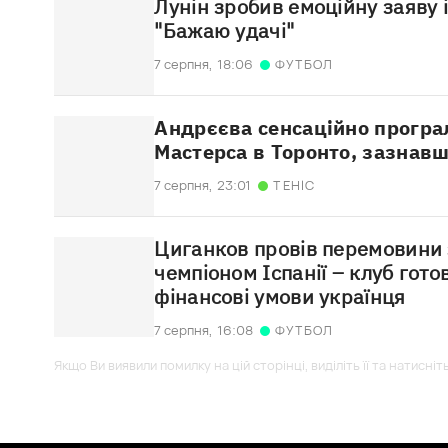
Лунін зробив емоційну заяву 
"Бажаю удачі"
7 серпня,
18:06
ФУТБОЛ
Андрєєва сенсаційно програл
Мастерса в Торонто, зазнав
7 серпня,
23:01
ТЕНІС
Циганков провів перемовини 
чемпіоном Іспанії – клуб гот
фінансові умови українця
7 серпня,
16:08
ФУТБОЛ
Якщо Ви виявили помилку на цій сторінці, виділіть її та натисніт