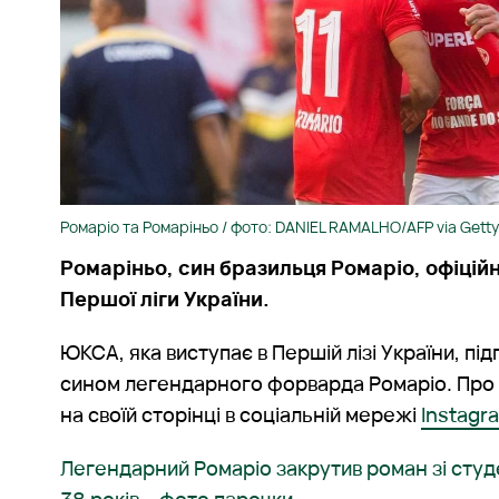
Ромаріо та Ромаріньо / фото: DANIEL RAMALHO/AFP via Gett
Ромаріньо, син бразильця Ромаріо, офіцій
Першої ліги України.
ЮКСА, яка виступає в Першій лізі України, під
сином легендарного форварда Ромаріо. Про
на своїй сторінці в соціальній мережі
Instagr
Легендарний Ромаріо закрутив роман зі ст