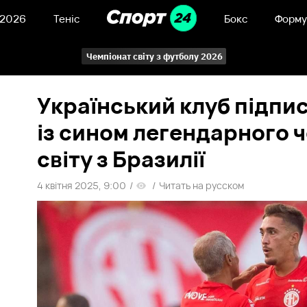
 2026
Теніс
Бокс
Форму
Чемпіонат світу з футболу 2026
Український клуб підпи
із сином легендарного 
світу з Бразилії
4 квітня 2025, 9:00
/
/
Читать на русском