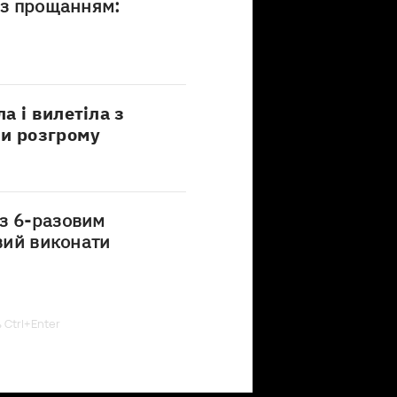
із прощанням:
а і вилетіла з
ши розгрому
з 6-разовим
овий виконати
ь Ctrl+Enter