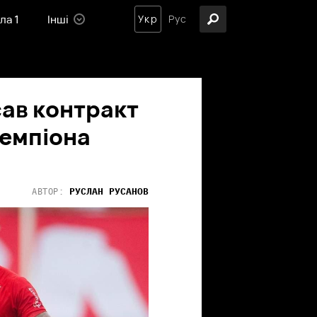
ла 1
Інші
Укр
Рус
сав контракт
чемпіона
РУСЛАН
РУСАНОВ
АВТОР: