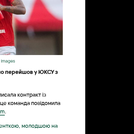
y Images
но перейшов у ЮКСУ з
писала контракт із
 це команда повідомила
am
.
уденткою, молодшою на