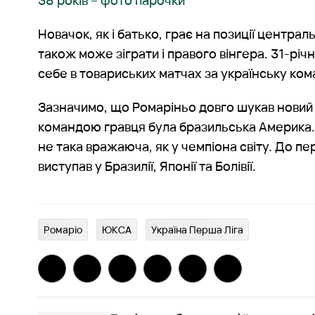
38 років – фото парочки
Новачок, як і батько, грає на позиції центра
також може зіграти і правого вінгера. 31-рі
себе в товариських матчах за українську ком
Зазначимо, що Ромаріньо довго шукав новий
командою гравця була бразильська Америка. 
не така вражаюча, як у чемпіона світу. До пе
виступав у Бразилії, Японії та Болівії.
Ромаріо
ЮКСА
Україна Перша Ліга