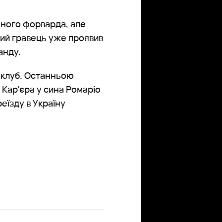
льного форварда, але
чний гравець уже проявив
анду.
 клуб. Останньою
Кар'єра у сина Ромаріо
реїзду в Україну