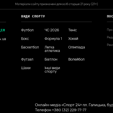
Матеріали сайту призначені для осіб старше 21 року (21+)
ВИДИ СПОРТУ
ПО
Футбол
ЧС 2026
Теніс
Про
ДІЛ
Ред
Бокс
Формула 1
Хокей
4.ua
Рек
Баскетбол
Легка
Олімпіада
атлетика
Футзал
Біатлон
Волейбол
Шахи
Інші види
спорту
Онлайн-медіа «Спорт 24» пл. Галицька, буд.
Телефон
+380 (32) 229-77-77