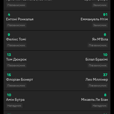
Півзахисник
Захисник
4
91
Ентоні Ронкалья
Еммануель Нтім
Півзахисник
Захисник
9
6
Фелікс Томі
Ян М'Віла
Півзахисник
Півзахисник
13
10
Том Дюкрок
Білал Брахімі
Півзахисник
Півзахисник
15
37
Флоріан Бонерт
Лео Міллінер
Півзахисник
Півзахисник
10
8
Амін Бутра
Мікаель Ле Біан
Нападник
Нападник