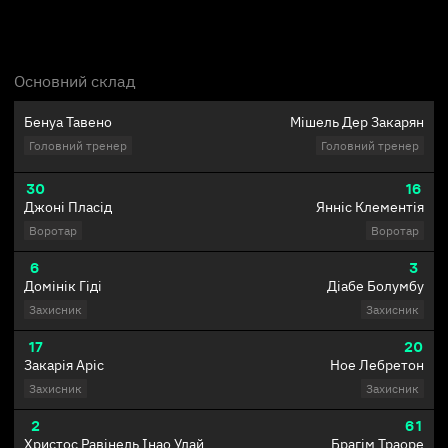
Основний склад
Бенуа Тавено
Мішель Дер Закарян
Головний тренер
Головний тренер
30
16
Джоні Пласід
Янніс Клементія
Воротар
Воротар
6
3
Домінік Гіді
Діабе Болумбу
Захисник
Захисник
17
20
Закарія Аріс
Ное Лебретон
Захисник
Захисник
2
61
Христос Равінель Інао Улай
Брагім Траоре