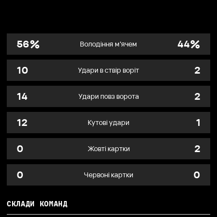
%
%
56
44
Володіння м’ячем
10
2
Удари в ствір воріт
14
2
Удари повз ворота
12
1
Кутові удари
0
2
Жовті картки
0
0
Червоні картки
СКЛАДИ КОМАНД