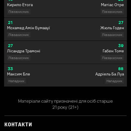
Кирило Етога
Матіас Отре
Півзахисник
Півзахисник
21
27
Мохамед Амін Бумаауї
Жюль Годен
Півзахисник
Півзахисник
27
39
Лісандра Трамоні
Габен Томе
Півзахисник
Півзахисник
33
88
Максим Бле
Адріель Ба Луа
Нападник
Нападник
Матеріали сайту призначені для осіб старше
21 року (21+)
КОНТАКТИ