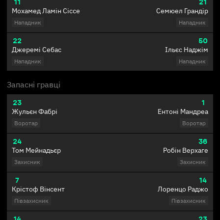
11
21
Мохамед Ламін Сіссе
Семюел Грандір
Нападник
Нападник
22
50
Джеремі Себас
Ільєс Наджім
Нападник
Нападник
Запасні гравці
23
1
Жульєн Фабрі
Ентоні Мандреа
Воротар
Воротар
24
36
Том Мейнадьєр
Робін Верхаге
Захисник
Захисник
7
14
Крістоф Вінсент
Лоренцо Раджо
Півзахисник
Півзахисник
14
23