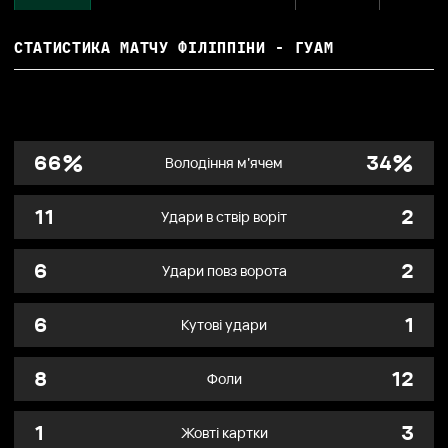
СТАТИСТИКА МАТЧУ
ФІЛІППІНИ - ГУАМ
%
%
66
34
Володіння м’ячем
11
2
Удари в ствір воріт
6
2
Удари повз ворота
6
1
Кутові удари
8
12
Фоли
1
3
Жовті картки