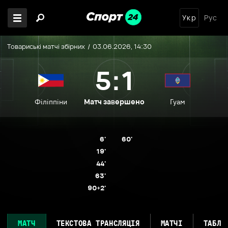
Укр
Рус
Товариські матчі збірних
03.06.2026, 14:30
5:1
Матч завершено
Філіппіни
Гуам
6'
60'
19'
44'
63'
90+2'
МАТЧ
ТЕКСТОВА ТРАНСЛЯЦІЯ
МАТЧІ
ТАБЛИ