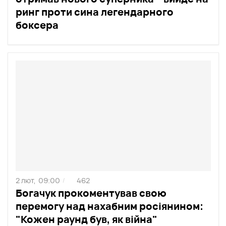
ринг проти сина легендарного
боксера
2 лют,
09:00
462
/
Богачук прокоментував свою
перемогу над нахабним росіянином:
"Кожен раунд був, як війна"