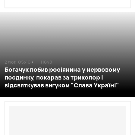
2 лют,
05:46
11648
/
Богачук побив росіянина у нервовому
поєдинку, покарав за триколор і
відсвяткував вигуком "Слава Україні"