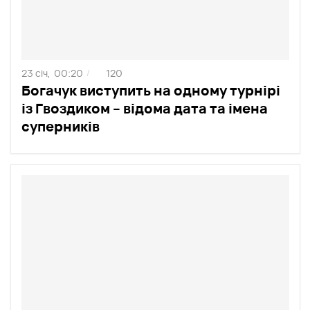
23 січ,
00:20
120
/
Богачук виступить на одному турнірі
із Гвоздиком – відома дата та імена
суперників