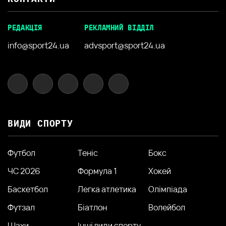
РЕДАКЦІЯ
РЕКЛАМНИЙ ВІДДІЛ
info@sport24.ua
advsport@sport24.ua
ВИДИ СПОРТУ
Футбол
Теніс
Бокс
ЧС 2026
Формула 1
Хокей
Баскетбол
Легка атлетика
Олімпіада
Футзал
Біатлон
Волейбол
Шахи
Інші види спорту