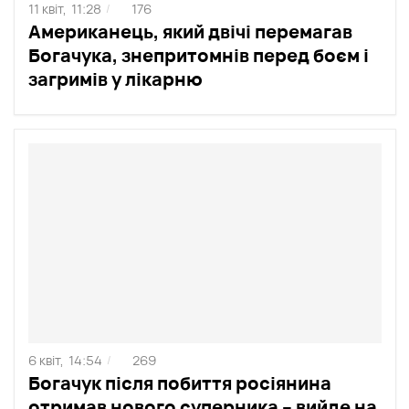
11 квіт,
11:28
176
/
Американець, який двічі перемагав
Богачука, знепритомнів перед боєм і
загримів у лікарню
6 квіт,
14:54
269
/
Богачук після побиття росіянина
отримав нового суперника – вийде на