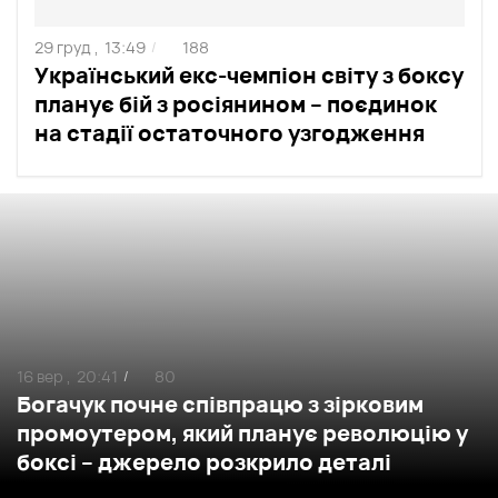
29 груд ,
13:49
188
/
Український екс-чемпіон світу з боксу
планує бій з росіянином – поєдинок
на стадії остаточного узгодження
16 вер ,
20:41
80
/
Богачук почне співпрацю з зірковим
промоутером, який планує революцію у
боксі – джерело розкрило деталі