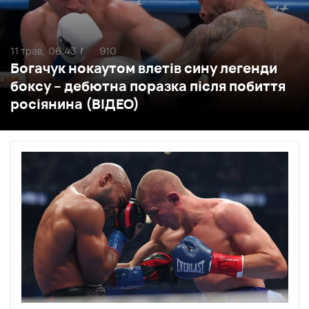
11 трав,
06:43
910
/
Богачук нокаутом влетів сину легенди
боксу – дебютна поразка після побиття
росіянина (ВІДЕО)