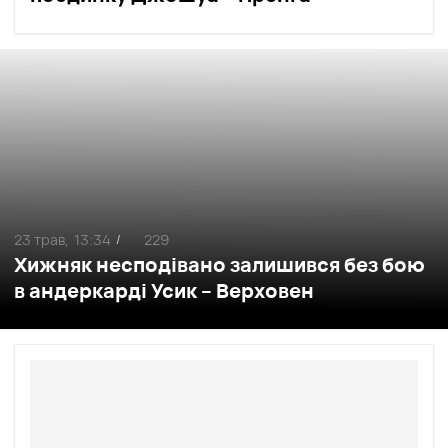
23 трав,
13:34
229
/
Хижняк несподівано залишився без бою
в андеркарді Усик – Верховен