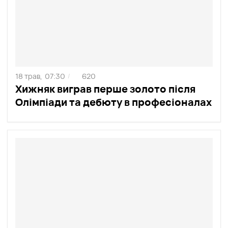
18 трав,
07:30
620
/
Хижняк виграв перше золото після
Олімпіади та дебюту в професіоналах