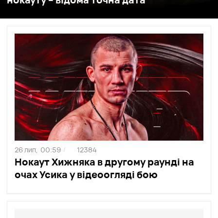
26 лип,
00:59
12384
/
Нокаут Хижняка в другому раунді на
очах Усика у відеоогляді бою