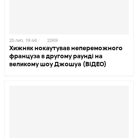
25 лип,
19:46
2269
/
Хижняк нокаутував непереможного
француза в другому раунді на
великому шоу Джошуа (ВІДЕО)