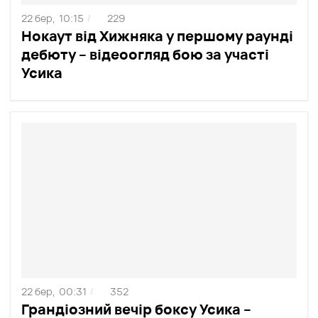
22 бер,
10:15
229
/
Нокаут від Хижняка у першому раунді
дебюту – відеоогляд бою за участі
Усика
22 бер,
00:31
352
/
Грандіозний вечір боксу Усика –