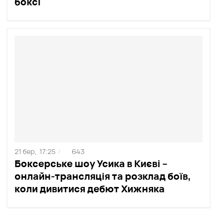
боксі
21 бер,
17:25
643
/
Боксерське шоу Усика в Києві –
онлайн-трансляція та розклад боїв,
коли дивитися дебют Хижняка