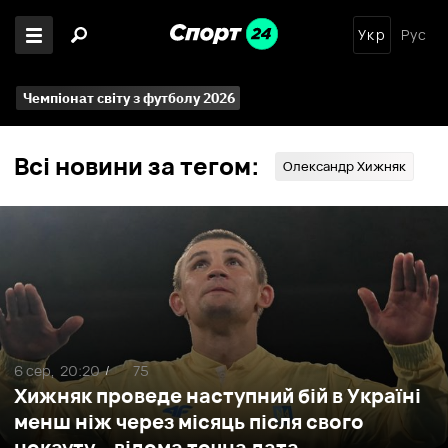
Укр
Рус
Чемпіонат світу з футболу 2026
Всі новини за тегом:
Олександр Хижняк
6 сер,
20:20
75
/
Хижняк проведе наступний бій в Україні
менш ніж через місяць після свого
нокауту – відома точна дата