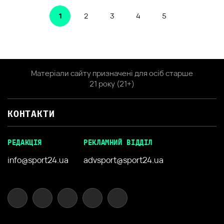
1
2
3
4
5
Матеріали сайту призначені для осіб старше
21 року (21+)
КОНТАКТИ
РЕДАКЦІЯ
РЕКЛАМНИЙ ВІДДІЛ
info@sport24.ua
advsport@sport24.ua