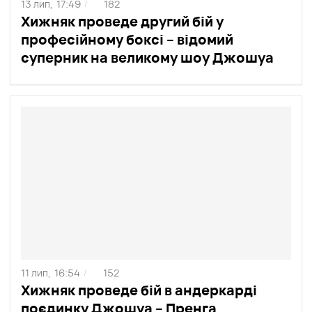
13 лип,
17:49
182
/
Хижняк проведе другий бій у
професійному боксі – відомий
суперник на великому шоу Джошуа
11 лип,
16:54
152
/
Хижняк проведе бій в андеркарді
поєдинку Джошуа – Пренга