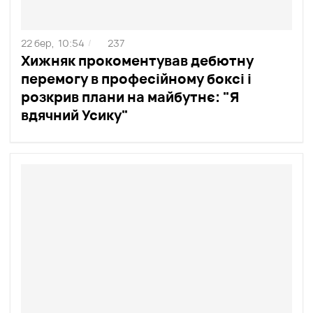
22 бер,
10:54
237
/
Хижняк прокоментував дебютну
перемогу в професійному боксі і
розкрив плани на майбутнє: "Я
вдячний Усику"