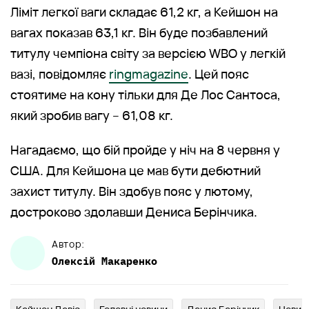
Ліміт легкої ваги складає 61,2 кг, а Кейшон на
вагах показав 63,1 кг. Він буде позбавлений
титулу чемпіона світу за версією WBO у легкій
вазі, повідомляє
ringmagazine
. Цей пояс
стоятиме на кону тільки для Де Лос Сантоса,
який зробив вагу – 61,08 кг.
Нагадаємо, що бій пройде у ніч на 8 червня у
США. Для Кейшона це мав бути дебютний
захист титулу. Він здобув пояс у лютому,
достроково здолавши Дениса Берінчика.
Автор:
Олексій
Макаренко