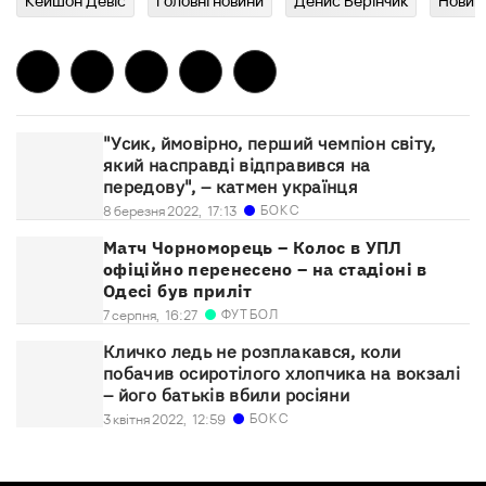
Кейшон Девіс
Головні новини
Денис Берінчик
Новин
"Усик, ймовірно, перший чемпіон світу,
який насправді відправився на
передову", – катмен українця
БОКС
8 березня 2022,
17:13
Матч Чорноморець – Колос в УПЛ
офіційно перенесено – на стадіоні в
Одесі був приліт
ФУТБОЛ
7 серпня,
16:27
Кличко ледь не розплакався, коли
побачив осиротілого хлопчика на вокзалі
– його батьків вбили росіяни
БОКС
3 квітня 2022,
12:59