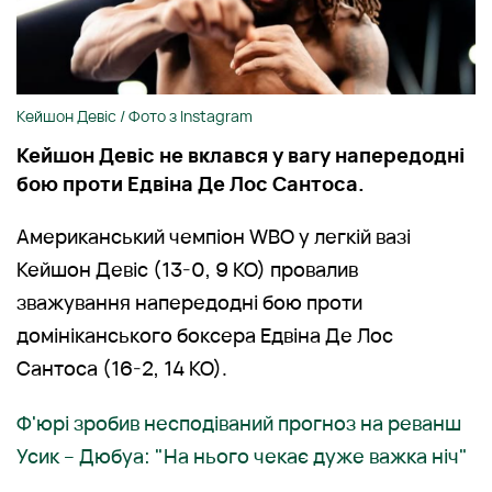
Кейшон Девіс / Фото з Instagram
Кейшон Девіс не вклався у вагу напередодні
бою проти Едвіна Де Лос Сантоса.
Американський чемпіон WBO у легкій вазі
Кейшон Девіс (13-0, 9 КО) провалив
зважування напередодні бою проти
домініканського боксера Едвіна Де Лос
Сантоса (16-2, 14 КО).
Ф'юрі зробив несподіваний прогноз на реванш
Усик – Дюбуа: "На нього чекає дуже важка ніч"