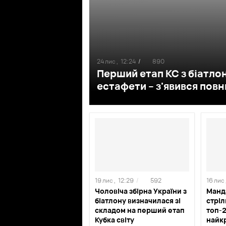
24 лис ,
12:24
/
890
Перший етап КС з біатлон
естафети – з'явився пов
19 лис ,
12:29
/
592
16 лис 
Чоловіча збірна України з
Манд
біатлону визначилася зі
стріл
складом на перший етап
топ-2
Кубка світу
найкр