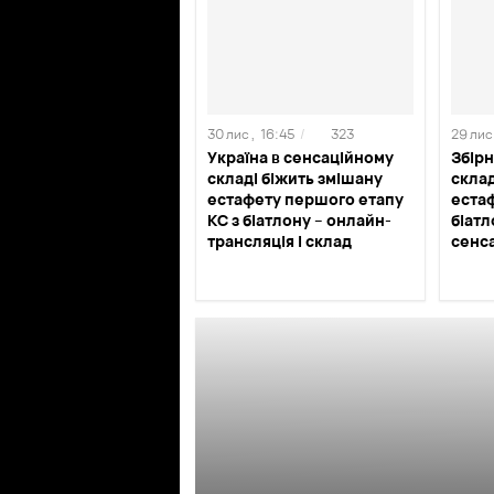
30 лис ,
16:45
/
323
29 лис 
Україна в сенсаційному
Збірн
складі біжить змішану
склад
естафету першого етапу
естаф
КС з біатлону – онлайн-
біатл
трансляція і склад
сенс