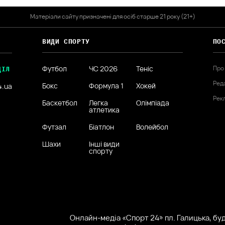
Матеріали сайту призначені для осіб старше 21 року (21+)
ВИДИ СПОРТУ
ПО
Футбол
ЧС 2026
Теніс
Про
ДІЛ
Ред
Бокс
Формула 1
Хокей
4.ua
Рек
Баскетбол
Легка
Олімпіада
атлетика
Футзал
Біатлон
Волейбол
Шахи
Інші види
спорту
Онлайн-медіа «Спорт 24» пл. Галицька, буд.