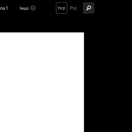
ла 1
Інші
Укр
Рус