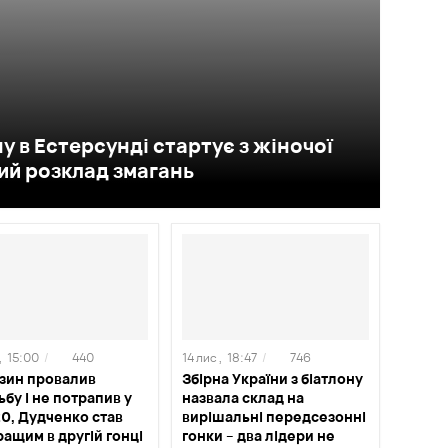
у в Естерсунді стартує з жіночої
ний розклад змагань
,
15:00
/
440
14 лис ,
18:47
/
746
зин провалив
Збірна України з біатлону
ьбу і не потрапив у
назвала склад на
0, Дудченко став
вирішальні передсезонні
ащим в другій гонці
гонки – два лідери не