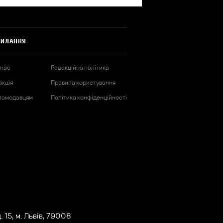
СИЛАННЯ
 нас
Редакційна політика
акція
Правила користування
ламодавцям
Політика конфіденційності
 15, м. Львів, 79008