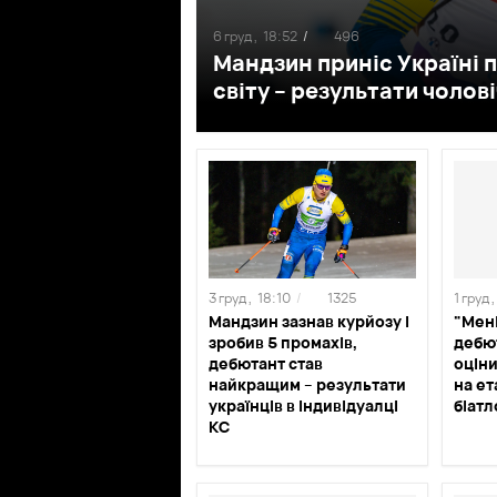
6 груд ,
18:52
/
496
Мандзин приніс Україні п
світу – результати чолов
3 груд ,
18:10
/
1325
1 груд ,
Мандзин зазнав курйозу і
"Мені
зробив 5 промахів,
дебют
дебютант став
оцін
найкращим – результати
на ет
українців в індивідуалці
біатл
КС