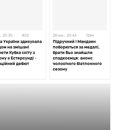
,
20:30
/
802
28 лис ,
20:43
/
1294
а України здивувала
Підручний і Мандзин
ом на змішані
поборються за медалі,
ети Кубка світу з
брати Бьо знайшли
ону в Естерсунді –
спадкоємця: анонс
аційний дебют
чоловічого біатлонного
сезону