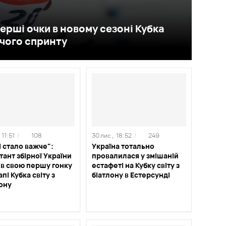
ерші очки в новому сезоні Кубка
ічого спринту
11:51
/
108
30 лис ,
18:52
/
249
 стало важче":
Україна тотально
ант збірної України
провалилася у змішаній
ив свою першу гонку
естафеті на Кубку світу з
апі Кубка світу з
біатлону в Естерсунді
ону