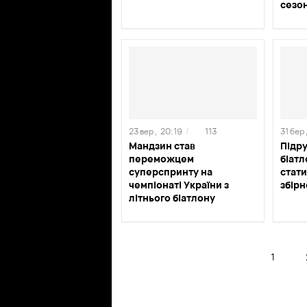
сезо
23 вер ,
20:19
/
113
31 бер 
Мандзин став
Підр
переможцем
біатл
суперспринту на
стат
чемпіонаті України з
збірн
літнього біатлону
1