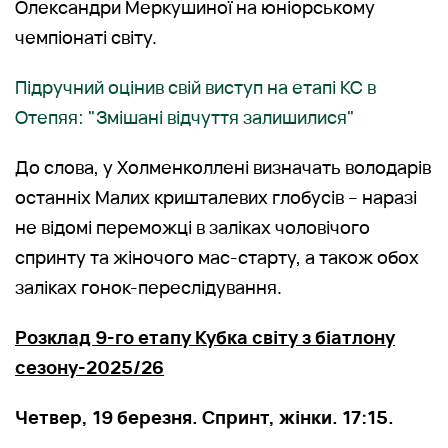
Олександри Меркушиної на юніорському
чемпіонаті світу.
Підручний оцінив свій виступ на етапі КС в
Отепяя: "Змішані відчуття залишилися"
До слова, у Холменколлені визначать володарів
останніх Малих кришталевих глобусів – наразі
не відомі переможці в заліках чоловічого
спринту та жіночого мас-старту, а також обох
заліках гонок-переслідування.
Розклад 9-го етапу Кубка світу з біатлону
сезону-2025/26
Четвер, 19 березня. Спринт, жінки. 17:15.