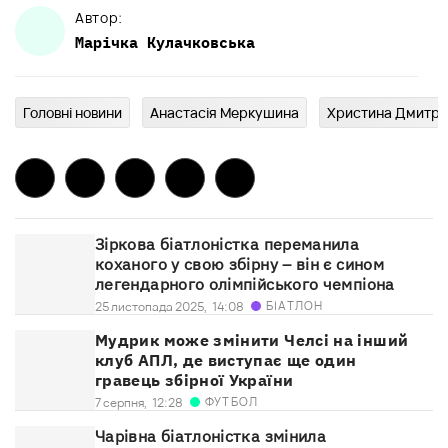
Автор:
Марічка
Кулачковська
Головні новини
Анастасія Меркушина
Христина Дмитре
Зіркова біатлоністка переманила
коханого у свою збірну – він є сином
легендарного олімпійського чемпіона
БІАТЛОН
25 листопада 2025,
14:08
Мудрик може змінити Челсі на інший
клуб АПЛ, де виступає ще один
гравець збірної України
ФУТБОЛ
7 серпня,
12:28
Чарівна біатлоністка змінила