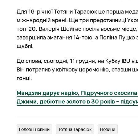
Для 19-річної Тетяни Тарасюк це перша медал
міжнародній арені. Ще три представниці Укра
топ-20: Валерія Шейгас посіла восьме місце,
завершила змагання 14-тою, а Поліна Пуцко 
щаблі.
До слова, сьогодні, 11 грудня, на Кубку IBU 
Він потрапив у квіткову церемонію, ставши ш
гонці.
Мандзин дарує надію, Підручного скосила 
Джими, дебютне золото в 30 років – підс
Головні новини
Тетяна Тарасюк
Новини