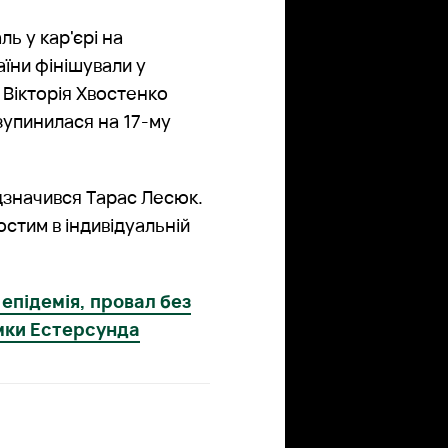
ь у кар'єрі на
їни фінішували у
 Вікторія Хвостенко
зупинилася на 17-му
відзначився Тарас Лесюк.
остим в індивідуальній
епідемія, провал без
умки Естерсунда