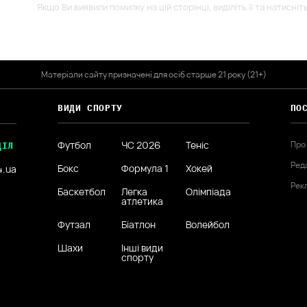
Якщо Ви виявили помилку на цій сторінці, виділіть її та натисніт
Матеріали сайту призначені для осіб старше 21 року (21+)
ВИДИ СПОРТУ
ПО
Футбол
ЧС 2026
Теніс
Про
ДІЛ
Ред
Бокс
Формула 1
Хокей
4.ua
Рек
Баскетбол
Легка
Олімпіада
атлетика
Футзал
Біатлон
Волейбол
Шахи
Інші види
спорту