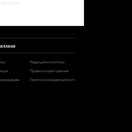
ь Ctrl+Enter
СИЛАННЯ
 нас
Редакційна політика
акція
Правила користування
ламодавцям
Політика конфіденційності