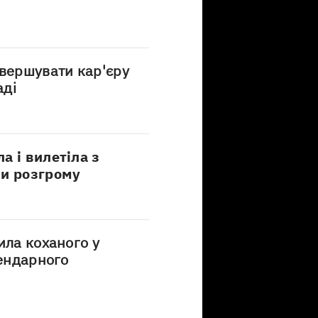
авершувати кар'єру
аді
а і вилетіла з
ши розгрому
ила коханого у
гендарного