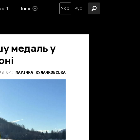
ла 1
Інші
Укр
Рус
у медаль у
оні
МАРІЧКА
КУЛАЧКОВСЬКА
АВТОР: