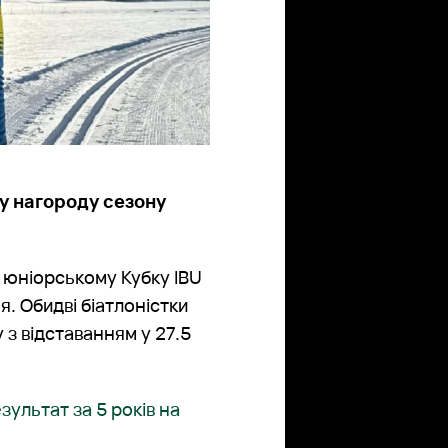
у нагороду сезону
 юніорському Кубку IBU
. Обидві біатлоністки
з відставанням у 27.5
зультат за 5 років на