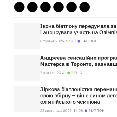
Ікона біатлону передумала з
і анонсувала участь на Олімпі
8 травня 2024,
23:46
БІАТЛОН
Андрєєва сенсаційно програл
Мастерса в Торонто, зазнав
7 серпня,
23:01
ТЕНІС
Зіркова біатлоністка переман
свою збірну – він є сином ле
олімпійського чемпіона
25 листопада 2025,
14:08
БІАТЛОН