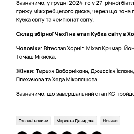
Зазначимо, у грудні 2024-го у 27-річної біат
грижу міжхребцевого диска, через що вона п
Кубка світу та чемпіонат світу.
Склад збірної Чехії на етап Кубка світу в 
Чоловіки
: Вітеслав Хорніг, Міхал Крчмар, Йо
Томаш Мікиска.
Жінки
: Тереза Воборнікова, Джессіка Їслова,
Плехачова та Хеда Міколяшова.
Зазначимо, що завершальний етап КС пройде 
Головні новини
Маркета Давидова
Новини