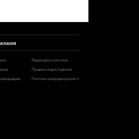
СИЛАННЯ
 нас
Редакційна політика
акція
Правила користування
ламодавцям
Політика конфіденційності