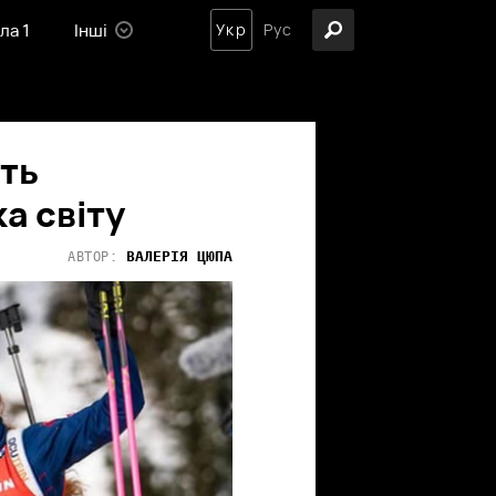
ла 1
Інші
Укр
Рус
ить
а світу
ВАЛЕРІЯ
ЦЮПА
АВТОР: