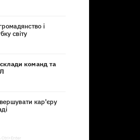
 громадянство і
бку світу
 склади команд та
ПЛ
авершувати кар'єру
аді
ь Ctrl+Enter