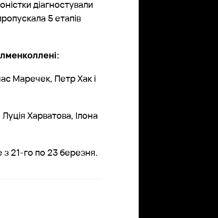
лоністки діагностували
ропускала 5 етапів
Холменколлені:
нас Маречек, Петр Хак і
 Луція Харватова, Ілона
з 21-го по 23 березня.