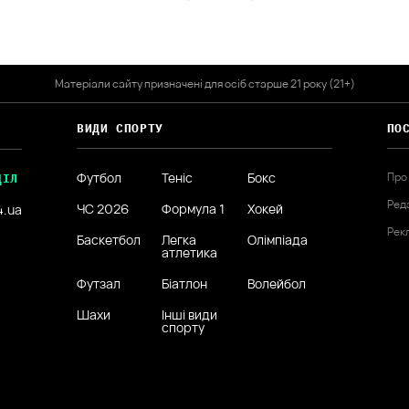
Матеріали сайту призначені для осіб старше 21 року (21+)
ВИДИ СПОРТУ
ПО
Футбол
Теніс
Бокс
Про
ДІЛ
Ред
ЧС 2026
Формула 1
Хокей
4.ua
Рек
Баскетбол
Легка
Олімпіада
атлетика
Футзал
Біатлон
Волейбол
Шахи
Інші види
спорту