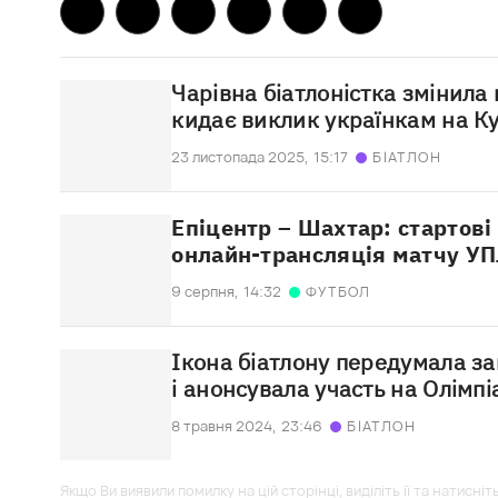
Чарівна біатлоністка змінила
кидає виклик українкам на Ку
23 листопада 2025,
15:17
БІАТЛОН
Епіцентр – Шахтар: стартові
онлайн-трансляція матчу У
9 серпня,
14:32
ФУТБОЛ
Ікона біатлону передумала з
і анонсувала участь на Олімпі
8 травня 2024,
23:46
БІАТЛОН
Якщо Ви виявили помилку на цій сторінці, виділіть її та натисніт