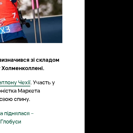
 визначився зі складом
у Холменколлені.
атлону Чехії
.
Участь у
оністка Маркета
 свою спину.
а піднялася –
 Глобуси