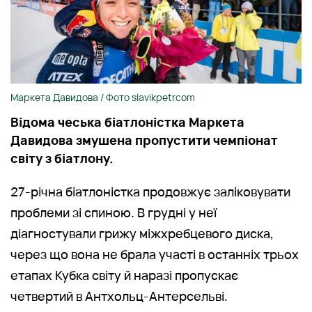
Маркета Давидова / Фото slavikpetrcom
Відома чеська біатлоністка Маркета
Давидова змушена пропустити чемпіонат
світу з біатлону.
27-річна біатлоністка продовжує заліковувати
проблеми зі спиною. В грудні у неї
діагностували грижу міжхребцевого диска,
через що вона не брала участі в останніх трьох
етапах Кубка світу й наразі пропускає
четвертий в Антхольц-Антерсельві.