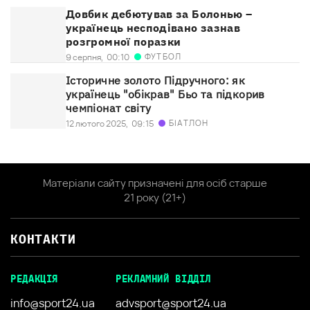
Довбик дебютував за Болонью –
українець несподівано зазнав
розгромної поразки
ФУТБОЛ
9 серпня,
00:10
Історичне золото Підручного: як
українець "обікрав" Бьо та підкорив
чемпіонат світу
БІАТЛОН
12 лютого 2025,
09:15
Матеріали сайту призначені для осіб старше
21 року (21+)
КОНТАКТИ
РЕДАКЦІЯ
РЕКЛАМНИЙ ВІДДІЛ
info@sport24.ua
advsport@sport24.ua