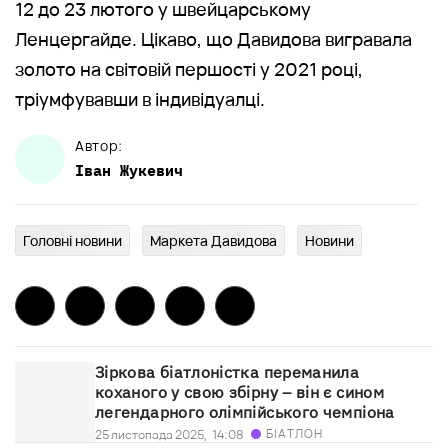
12 до 23 лютого у швейцарському
Ленцергайде. Цікаво, що Давидова вигравала
золото на світовій першості у 2021 році,
тріумфувавши в індивідуалці.
Автор:
Іван
Жукевич
Головні новини
Маркета Давидова
Новини
Зіркова біатлоністка переманила
коханого у свою збірну – він є сином
легендарного олімпійського чемпіона
БІАТЛОН
25 листопада 2025,
14:08