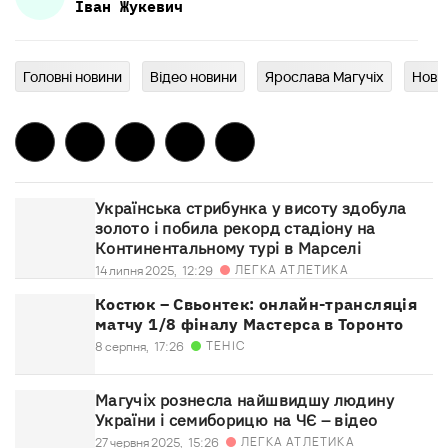
Іван
Жукевич
Головні новини
Відео новини
Ярослава Магучіх
Нови
Українська стрибунка у висоту здобула
золото і побила рекорд стадіону на
Континентальному турі в Марселі
ЛЕГКА АТЛЕТИКА
14 липня 2025,
12:29
Костюк – Свьонтек: онлайн-трансляція
матчу 1/8 фіналу Мастерса в Торонто
ТЕНІС
8 серпня,
17:26
Магучіх рознесла найшвидшу людину
України і семиборицю на ЧЄ – відео
ЛЕГКА АТЛЕТИКА
27 червня 2025,
15:26