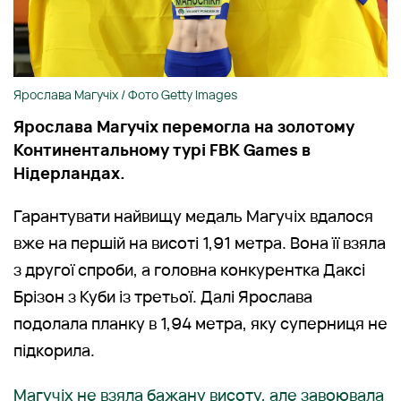
Ярослава Магучіх / Фото Getty Images
Ярослава Магучіх перемогла на золотому
Континентальному турі FBK Games в
Нідерландах.
Гарантувати найвищу медаль Магучіх вдалося
вже на першій на висоті 1,91 метра. Вона її взяла
з другої спроби, а головна конкурентка Даксі
Брізон з Куби із третьої. Далі Ярослава
подолала планку в 1,94 метра, яку суперниця не
підкорила.
Магучіх не взяла бажану висоту, але завоювала