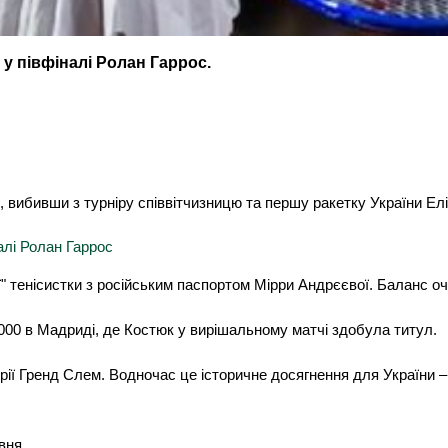
у півфіналі Ролан Гаррос.
вибивши з турніру співвітчизницю та першу ракетку України Елін
алі Ролан Гаррос
" тенісистки з російським паспортом Мірри Андрєєвої. Баланс очн
1000 в Мадриді, де Костюк у вирішальному матчі здобула титул.
ерії Гренд Слем. Водночас це історичне досягнення для України – 
вня.