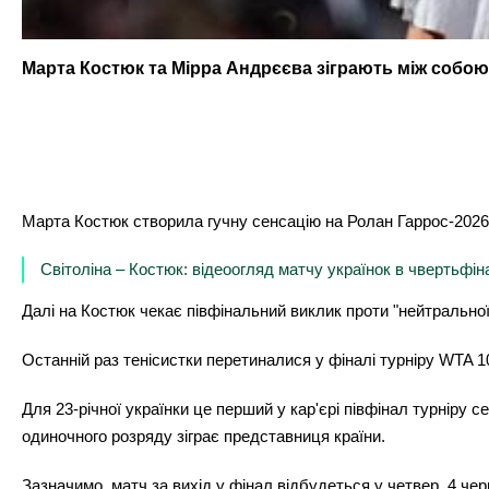
Марта Костюк та Мірра Андрєєва зіграють між собою 
Марта Костюк створила гучну сенсацію на Ролан Гаррос-2026, 
Світоліна – Костюк: відеоогляд матчу українок в чвертьфін
Далі на Костюк чекає півфінальний виклик проти "нейтральної
Останній раз тенісистки перетиналися у фіналі турніру WTA 
Для 23-річної українки це перший у кар'єрі півфінал турніру с
одиночного розряду зіграє представниця країни.
Зазначимо, матч за вихід у фінал відбудеться у четвер, 4 чер