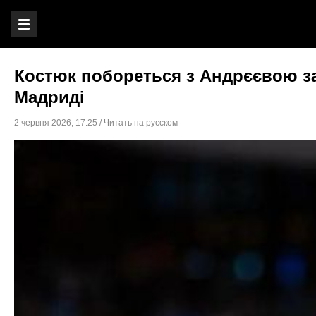
Костюк побореться з Андрєєвою за
Мадриді
2 червня 2026
,
17:25
/
Читать на русском