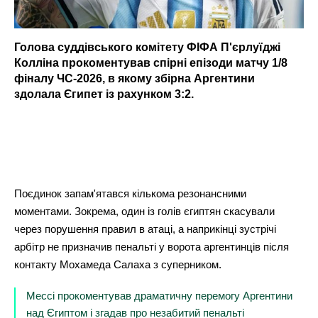
Голова суддівського комітету ФІФА П'єрлуїджі
Колліна прокоментував спірні епізоди матчу 1/8
фіналу ЧС-2026, в якому збірна Аргентини
здолала Єгипет із рахунком 3:2.
Поєдинок запам'ятався кількома резонансними
моментами. Зокрема, один із голів єгиптян скасували
через порушення правил в атаці, а наприкінці зустрічі
арбітр не призначив пенальті у ворота аргентинців після
контакту Мохамеда Салаха з суперником.
Мессі прокоментував драматичну перемогу Аргентини
над Єгиптом і згадав про незабитий пенальті