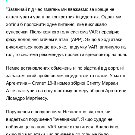
"Зазвичай під час змагань ми вважаємо за краще не
акцентувати увагу на конкретних інцидентах. Однак ми
хотіли б прояснити одне питання, яке викликало
суперечки. Після кожного голу система VAR перевіряє
фазу володіння м'ячем в атаці (APP). Якщо в ході атаки
виявляється порушення, яке, на думку VAR, вплинуло на
гол, то система рекомендує провести відеоповтор на полі.
Немає встановлених обмежень ні по відстані від воріт, ні
за часом, який пройшов між інцидентом та голом. У матчі
Аргентина – Єгипет 19-й номер збірної Єгипту Марван
Аттія наступив на ногу шостому номеру збірної Аргентини
Лісандро Мартінесу.
Порушення є порушенням. Незалежно від того, чи
видається порушення "очевидним". Якщо суддя не
побачив це на полі, VAR може втрутитися. Аналогічно,
якщо під час атаки, що призвела до голу, не було