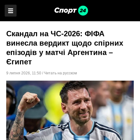
Скандал на ЧС-2026: ФІФА
винесла вердикт щодо спірних
епізодів у матчі Аргентина –
Єгипет
9 липня 2026
,
11:50
/
Читать на русском