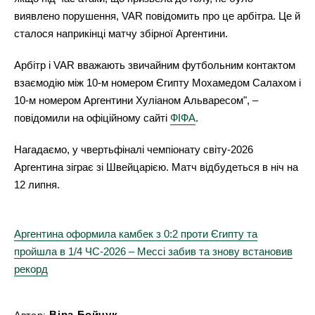
виявлено порушення, VAR повідомить про це арбітра. Це й
сталося наприкінці матчу збірної Аргентини.
Арбітр і VAR вважають звичайним футбольним контактом
взаємодію між 10-м номером Єгипту Мохамедом Салахом і
10-м номером Аргентини Хуліаном Альваресом", –
повідомили на офіційному сайті
ФІФА
.
Нагадаємо, у чвертьфіналі чемпіонату світу-2026
Аргентина зіграє зі Швейцарією. Матч відбудеться в ніч на
12 липня.
Аргентина оформила камбек з 0:2 проти Єгипту та
пройшла в 1/4 ЧС-2026 – Мессі забив та знову встановив
рекорд
Віра Бойчук
Автор: