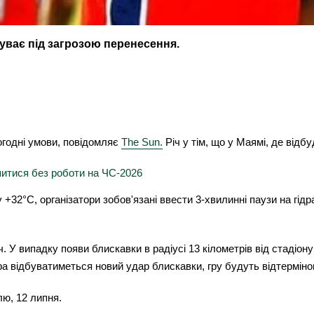
буває під загрозою перенесення.
огодні умови, повідомляє
The Sun.
Річ у тім, що у
Маямі, де відбу
шитися без роботи на ЧС-2026
2°C, організатори зобов'язані ввести 3-хвилинні паузи на гідра
тч. У випадку появи блискавки в радіусі 13 кілометрів від стаді
ра відбуватиметься новий удар блискавки, гру будуть відтермінов
лю, 12 липня.