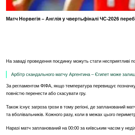
Матч Норвегія – Англія у чвертьфіналі ЧС-2026 пере
На заваді проведення поєдинку можуть стати несприятливі п
Арбітр скандального матчу Аргентина – Єгипет може зали
За регламентом ФІФА, якщо температура перевищує позначку +3
повністю перенести або скасувати гру.
Також існує загроза грози в тому регіоні, де запланований ма
та вболівальників. Кожного разу, коли в межах цього перимет
Наразі матч запланований на 00:00 за київським часом у неді