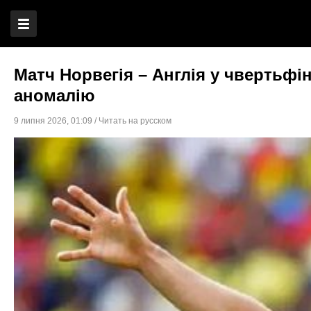
Матч Норвегія – Англія у чвертьфі
аномалію
9 липня 2026
,
01:09
/
Читать на русском