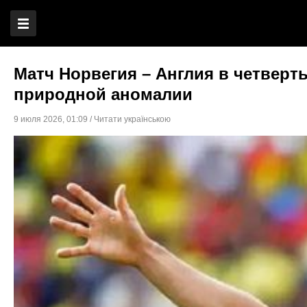
Матч Норвегия – Англия в четверт
природной аномалии
9 июля 2026
,
01:09
/
Читати українською