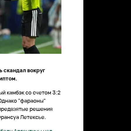
 скандал вокруг
гиптом.
й камбэк со счетом 3:2
 Однако "фараоны"
 предвзятые решения
Франсуа Летексье.