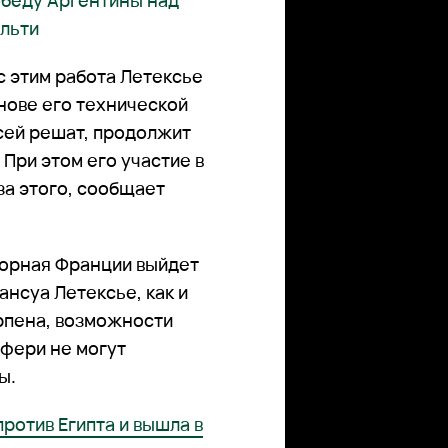
беду Аргентины над
альти
с этим работа Летексье
нове его технической
сей решат, продолжит
 При этом его участие в
за этого, сообщает
борная Франции выйдет
нсуа Летексье, как и
рпена, возможности
ефери не могут
ы.
ротив Египта и вышла в