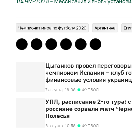
1/4 ЧМ-2026 – Месси забил и вновь установ
Чемпионат мира по футболу 2026
Аргентина
Еги
Цыганков провел переговоры
чемпионом Испании – клуб го
финансовые условия украинц
7 августа,
16:08
ФУТБОЛ
УПЛ, расписание 2-го тура: 
россияне сорвали матч Черн
Полесья
8 августа,
10:58
ФУТБОЛ