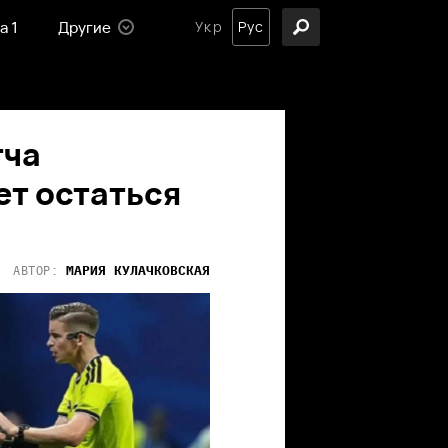
а 1
Другие
Укр
Рус
тча
ет остаться
МАРИЯ
КУЛАЧКОВСКАЯ
АВТОР: