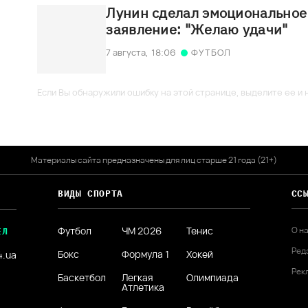
Лунин сделал эмоциональное
заявление: "Желаю удачи"
7 августа,
18:06
ФУТБОЛ
Если Вы обнаружили ошибку на этой странице, выделите ее и н
Материалы сайта предназначены для лиц старше 21 года (21+)
ВИДЫ СПОРТА
СС
Футбол
ЧМ 2026
Тенис
О н
ЕЛ
Ред
Бокс
Формула 1
Хокей
4.ua
Рек
Баскетбол
Легкая
Олимпиада
Атлетика