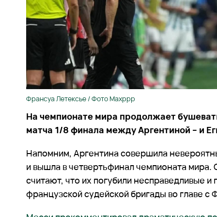
Франсуа Летексье / Фото Maxppp
На чемпионате мира продолжает бушевать
матча 1/8 финала между Аргентиной – и Е
Напомним, Аргентина совершила невероятны
и вышла в четвертьфинал чемпионата мира.
считают, что их погубили несправедливые и
французской судейской бригады во главе с 