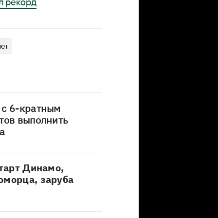
ил рекорд
пет
 с 6-кратным
тов выполнить
а
старт Динамо,
оморца, заруба