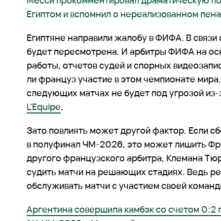
Месси прокомментировал драматическую по
Египтом и вспомнил о нереализованном пен
Египтяне направили жалобу в ФИФА. В связи 
будет пересмотрена. И арбитры ФИФА на ос
работы, отчетов судей и спорных видеозапи
ли француз участие в этом чемпионате мира.
следующих матчах не будет под угрозой из-
L'Equipe
.
Зато повлиять может другой фактор. Если с
в полуфинал ЧМ-2026, это может лишить Фра
другого французского арбитра, Клемана Тю
судить матчи на решающих стадиях. Ведь р
обслуживать матчи с участием своей команд
Аргентина совершила камбэк со счетом 0:2 п