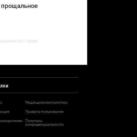
 прощальное
ажмите Ctrl + Enter
ЫЛКИ
ас
Редакционная политика
акция
Правила пользования
ламодателям
Политика
конфиденциальности