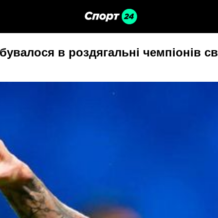
бувалося в роздягальні чемпіонів св