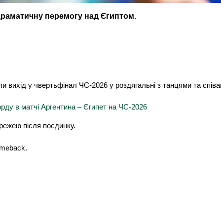
 драматичну перемогу над Єгиптом.
ли вихід у чвертьфінал ЧС-2026 у роздягальні з танцями та спів
орду в матчі Аргентина – Єгипет на ЧС-2026
ережею після поєдинку.
omeback.