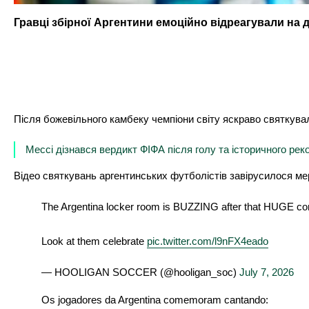
Гравці збірної Аргентини емоційно відреагували на
Після божевільного камбеку чемпіони світу яскраво святкува
Мессі дізнався вердикт ФІФА після голу та історичного рек
Відео святкувань аргентинських футболістів завірусилося м
The Argentina locker room is BUZZING after that HUGE c
Look at them celebrate
pic.twitter.com/l9nFX4eado
— HOOLIGAN SOCCER (@hooligan_soc)
July 7, 2026
Os jogadores da Argentina comemoram cantando: