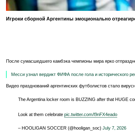
Игроки сборной Аргентины эмоционально отреагиро
После сумасшедшего камбэка чемпионы мира ярко отпраздно
Месси узнал вердикт ФИФА после гола и исторического ре
Видео празднований аргентинских футболистов стало вирусн
The Argentina locker room is BUZZING after that HUGE c
Look at them celebrate
pic.twitter.com/l9nFX4eado
– HOOLIGAN SOCCER (@hooligan_soc)
July 7, 2026