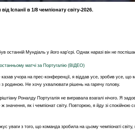
ід Іспанії в 1/8 чемпіонату світу-2026.
в останній Мундіаль у його кар'єрі. Однак наразі він не поспіш
 останньому матчі за Португалію (ВІДЕО)
 казав учора на прес-конференції, я віддав усе, зробив усе, що міг
и з родиною. Не хочу ухвалювати рішень на гарячу голову.
Кріштіану Роналду Португалія не вигравала взагалі нічого. Я з
ж значення, як і чемпіонат світу. Повторюю, я йду зі спокійною со
кус уваги з того, що команда зробила на цьому чемпіонаті світу,