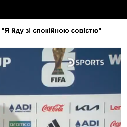
 "Я йду зі спокійною совістю"