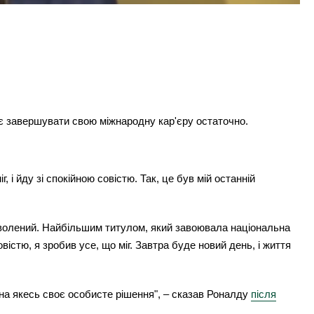
ає завершувати свою міжнародну кар'єру остаточно.
, і йду зі спокійною совістю. Так, це був мій останній
адоволений. Найбільшим титулом, який завоювала національна
вістю, я зробив усе, що міг. Завтра буде новий день, і життя
 на якесь своє особисте рішення", – сказав Роналду
після