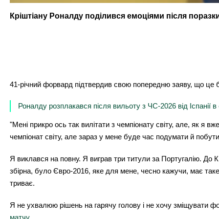
Кріштіану Роналду поділився емоціями після поразки в
41-річний форвард підтвердив свою попередню заяву, що це бу
Роналду розплакався після вильоту з ЧС-2026 від Іспанії в
"Мені прикро ось так вилітати з чемпіонату світу, але, як я вже
чемпіонат світу, але зараз у мене буде час подумати й побут
Я виклався на повну. Я виграв три титули за Португалію. До 
збірна, було Євро-2016, яке для мене, чесно кажучи, має таке 
триває.
Я не ухвалюю рішень на гарячу голову і не хочу зміщувати фо
матчу
.