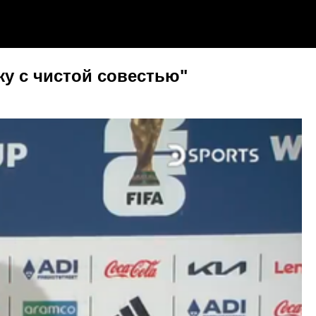
жу с чистой совестью"