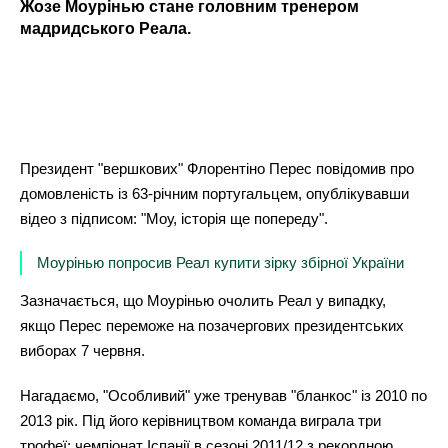
Жозе Моурінью стане головним тренером
мадридського Реала.
Президент "вершкових" Флорентіно Перес повідомив про
домовленість із 63-річним португальцем, опублікувавши
відео з підписом: "Моу, історія ще попереду".
Моурінью попросив Реал купити зірку збірної України
Зазначається, що Моурінью очолить Реал у випадку,
якщо Перес переможе на позачергових президентських
виборах 7 червня.
Нагадаємо, "Особливий" уже тренував "бланкос" із 2010 по
2013 рік. Під його керівництвом команда виграла три
трофеї: чемпіонат Іспанії в сезоні 2011/12 з рекордною