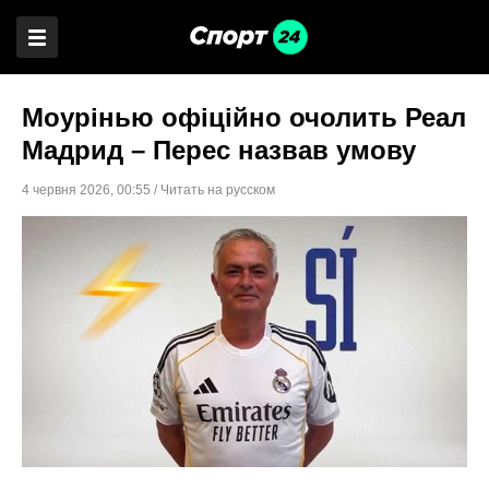
Моурінью офіційно очолить Реал
Мадрид – Перес назвав умову
4 червня 2026
,
00:55
/
Читать на русском