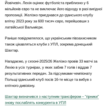
Йовічевіч. Лехія оцінює футболіста приблизно у 6
мільйонів євро та не виключає його відходу в разі вигідної
пропозиції. Желізко приєднався до гданського клубу
влітку 2023 року за 600 тисяч євро, перейшовши з
латвійської Вальмієри.
Раніше повідомлялося, що українським півзахисником
також цікавляться клуби з УПЛ, зокрема донецький
Шахтар.
Нагадаємо, у сезоні-2025/26 Желізко провів 33 матчі за
Лехію в усіх турнірах, у яких забив 7 голів і віддав 7
результативних передач. За підсумками чемпіонату
Польщі гданський клуб посів 16-те місце та вибув з
елітного дивізіону.
Шахтар визначився з наступним трансфером – "гірники"
знову послаблять конкурента в УПЛ