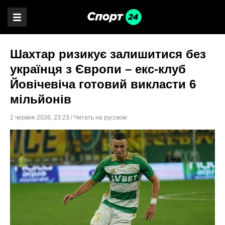
Шахтар ризикує залишитися без
українця з Європи – екс-клуб
Йовічевіча готовий викласти 6
мільйонів
2 червня 2026
,
23:23
/
Читать на русском