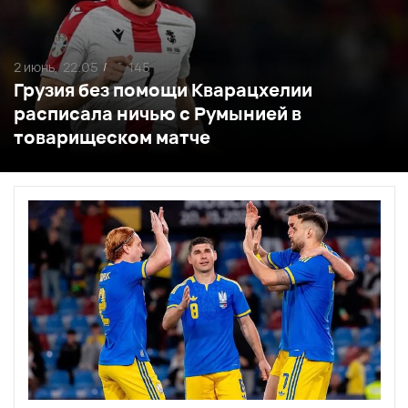
2 июнь,
22:05
145
/
Грузия без помощи Кварацхелии
расписала ничью с Румынией в
товарищеском матче