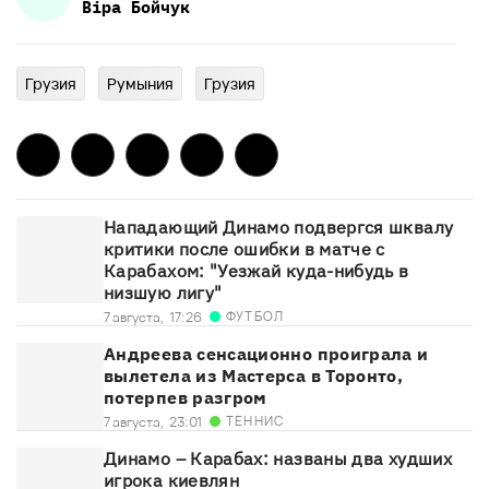
Віра
Бойчук
Грузия
Румыния
Грузия
Нападающий Динамо подвергся шквалу
критики после ошибки в матче с
Карабахом: "Уезжай куда-нибудь в
низшую лигу"
ФУТБОЛ
7 августа,
17:26
Андреева сенсационно проиграла и
вылетела из Мастерса в Торонто,
потерпев разгром
ТЕННИС
7 августа,
23:01
Динамо – Карабах: названы два худших
игрока киевлян