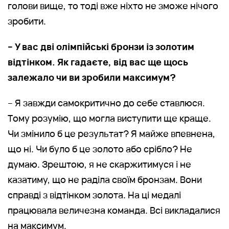
голови вище, то тоді вже ніхто не зможе нічого
зробити.
– У вас дві олімпійські бронзи із золотим
відтінком. Як гадаєте, від вас ще щось
залежало чи ви зробили максимум?
– Я завжди самокритично до себе ставлюся.
Тому розумію, що могла виступити ще краще.
Чи змінило б це результат? Я майже впевнена,
що ні. Чи було б це золото або срібло? Не
думаю. Зрештою, я не скаржитимуся і не
казатиму, що не раділа своїм бронзам. Вони
справді з відтінком золота. На ці медалі
працювала величезна команда. Всі викладалися
на максимум.