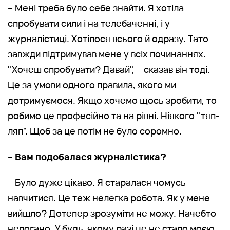
– Мені треба було себе знайти. Я хотіла
спробувати сили і на телебаченні, і у
журналістиці. Хотілося всього й одразу. Тато
завжди підтримував мене у всіх починаннях.
"Хочеш спробувати? Давай", – сказав він тоді.
Це за умови одного правила, якого ми
дотримуємося. Якщо хочемо щось зробити, то
робимо це професійно та на рівні. Ніякого "тяп-
ляп". Щоб за це потім не було соромно.
– Вам подобалася журналістика?
– Було дуже цікаво. Я старалася чомусь
навчитися. Це теж нелегка робота. Як у мене
вийшло? Дотепер зрозуміти не можу. Начебто
непогано. У будь-якому разі це не стало моєю