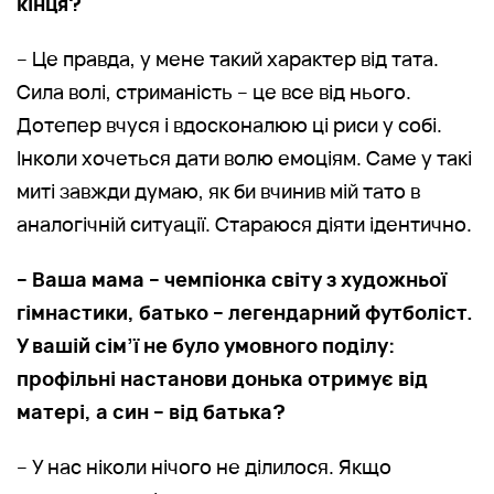
кінця?
– Це правда, у мене такий характер від тата.
Сила волі, стриманість – це все від нього.
Дотепер вчуся і вдосконалюю ці риси у собі.
Інколи хочеться дати волю емоціям. Саме у такі
миті завжди думаю, як би вчинив мій тато в
аналогічній ситуації. Стараюся діяти ідентично.
– Ваша мама – чемпіонка світу з художньої
гімнастики, батько – легендарний футболіст.
У вашій сім’ї не було умовного поділу:
профільні настанови донька отримує від
матері, а син – від батька?
– У нас ніколи нічого не ділилося. Якщо