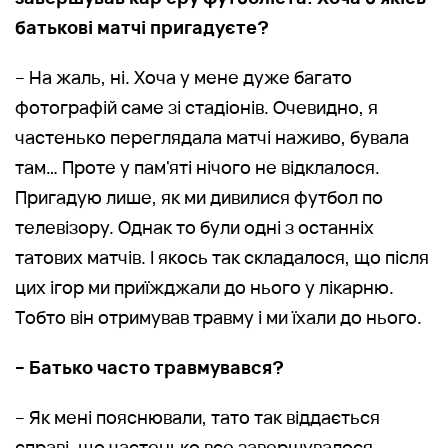
батькові матчі пригадуєте?
– На жаль, ні. Хоча у мене дуже багато
фотографій саме зі стадіонів. Очевидно, я
частенько переглядала матчі наживо, бувала
там… Проте у пам'яті нічого не відклалося.
Пригадую лише, як ми дивилися футбол по
телевізору. Однак то були одні з останніх
татових матчів. І якось так складалося, що після
цих ігор ми приїжджали до нього у лікарню.
Тобто він отримував травму і ми їхали до нього.
– Батько часто травмувався?
– Як мені пояснювали, тато так віддається
справі, що частенько все завершувалося