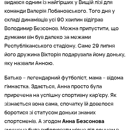
видався одним із найгірших у Вищій лізі для
команди Валерія Лобановського. Того дня у
складі динамівців усі 90 хвилин відіграв
Володимир Безсонов. Можна припустити, що
думками він був далеко за межами
Республіканського стадіону. Саме 29 липня
його дружина Вікторія подарувала йому доньку,
яку назвали Анною.
Батько – легендарний футболіст, мама – відома
гімнастка. Здається, Анна просто була
приречена на успішну спортивну кар’єру. Як
зізнається вона сама, спочатку їй довелося
боротися зі статусом доньки знаних
спортсменів. А згодом
Анна Безсонова
змушена була виборювати місце під сонцем в