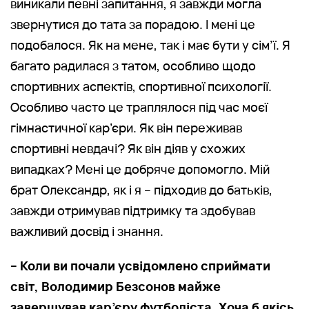
виникали певні запитання, я завжди могла
звернутися до тата за порадою. І мені це
подобалося. Як на мене, так і має бути у сім’ї. Я
багато радилася з татом, особливо щодо
спортивних аспектів, спортивної психології.
Особливо часто це траплялося під час моєї
гімнастичної кар’єри. Як він переживав
спортивні невдачі? Як він діяв у схожих
випадках? Мені це добряче допомогло. Мій
брат Олександр, як і я – підходив до батьків,
завжди отримував підтримку та здобував
важливий досвід і знання.
– Коли ви почали усвідомлено сприймати
світ, Володимир Безсонов майже
завершував кар’єру футболіста. Хоча б якісь