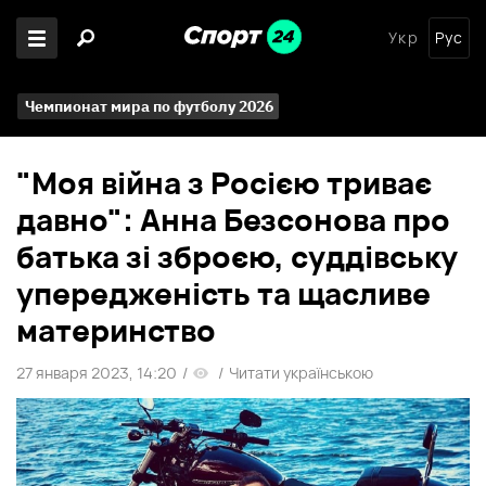
Укр
Рус
Чемпионат мира по футболу 2026
"Моя війна з Росією триває
давно": Анна Безсонова про
батька зі зброєю, суддівську
упередженість та щасливе
материнство
27 января 2023, 14:20
/
/
Читати українською