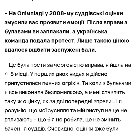
– На Олімпіаді у 2008-му суддівські оцінки
змусили вас проявити емоції. Після вправи з
булавами ви заплакали, а українська
команда подала протест. Лише такою ціною
вдалося відбити заслужені бали.
– Це була третя за черговістю вправа, я йшла на
4-5 місці. У перших двох видах я дійсно
припустилася певних огріхів. Та коли з булавами
я все виконала безпомилково, а мені ставлять
таку ж оцінку, як за дві попередні вправи… І я
розумію, що мої зусилля та мій виступ на це не
впливають – що б я не робила, це не змінить
бачення суддів. Очевидно, оцінки вже були