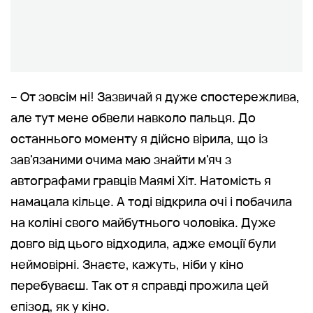
– От зовсім ні! Зазвичай я дуже спостережлива,
але тут мене обвели навколо пальця. До
останнього моменту я дійсно вірила, що із
зав'язаними очима маю знайти м'яч з
автографами гравців Маямі Хіт. Натомість я
намацала кільце. А тоді відкрила очі і побачила
на коліні свого майбутнього чоловіка. Дуже
довго від цього відходила, адже емоції були
неймовірні. Знаєте, кажуть, ніби у кіно
перебуваєш. Так от я справді прожила цей
епізод, як у кіно.