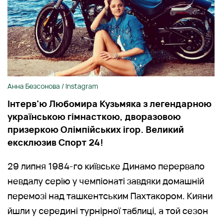
Анна Безсонова / Instagram
Інтерв'ю Любомира Кузьмяка з легендарною
українською гімнасткою, дворазовою
призеркою Олімпійських ігор. Великий
ексклюзив Спорт 24!
29 липня 1984-го київське Динамо перервало
невдалу серію у чемпіонаті завдяки домашній
перемозі над ташкентським Пахтакором. Кияни
йшли у середині турнірної таблиці, а той сезон