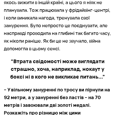
якось вижити в іншій країні, а цього я ніяк не
планувала. Тож працювала у фрідайвінг-центрі,
і коли виникала нагода, тренувала свої
занурення. Було непросто це поєднувати, але
насправді проводила на глибині так багато часу,
як ніколи раніше. Як би це не звучало, війна
допомогла в цьому сенсі.
“Втрата свідомості може виглядати
страшно, хоча, наприклад, нокаут у
боксі ні в кого не викликає питань...”
– У вільному зануренні по тросу ви пірнули на
92 метри, а у зануренні без ластів – на 70
метрів і завоювали дві золоті медалі.
Розкажіть про різницю між цими