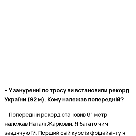
– У зануренні по тросу ви встановили рекорд
України (92 м). Кому належав попередній?
– Попередній рекорд становив 91 метр і
належав Наталі Жарковій. Я багато чим
завдячую їй. Перший свій курс із фрідайвінгу я