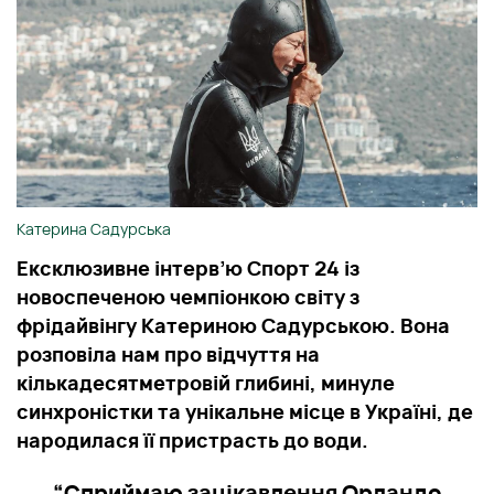
Катерина Садурська
Ексклюзивне інтерв’ю Спорт 24 із
новоспеченою чемпіонкою світу з
фрідайвінгу Катериною Садурською. Вона
розповіла нам про відчуття на
кількадесятметровій глибині, минуле
синхроністки та унікальне місце в Україні, де
народилася її пристрасть до води.
“Сприймаю зацікавлення Орландо