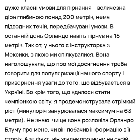
дуже класні умови для пірнання – величезна
діра глибиною понад 200 метрів, нема
підводних течій, передбачувані умови. В
останній день Орландо навіть пірнув на 15
метрів. Так от, у нього є інструкторка з
Мексики, з якою ми спілкувалися. Вона
наголошувала, що про мої досягнення треба
говорити для популяризації нашого спорту і
привернення уваги до того, що відбувається в
Україні. Бо крім того, що вдалося стати
чемпіонкою світу, я продемонструвала стрімкий
ріст (минулоріч занурювалася максимум на 63
метри). Не знаю, чи це вона розповіла Орландо
Блуму про мене, чи він побачив інформацію в її
сторіз. Але факт: він згадав про мене на своїй