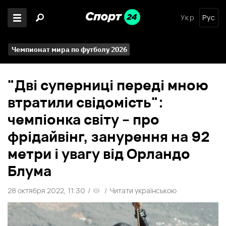
Укр
Рус
Чемпионат мира по футболу 2026
"Дві суперниці переді мною
втратили свідомість":
чемпіонка світу – про
фрідайвінг, занурення на 92
метри і увагу від Орландо
Блума
28 октября 2022, 11:30
/
/
Читати українською