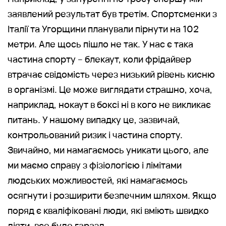
заявлений результат був третім. Спортсменки з
Італії та Угорщини планували пірнути на 102
метри. Але щось пішло не так. У нас є така
частина спорту – блекаут, коли фрідайвер
втрачає свідомість через низький рівень кисню
в організмі. Це може виглядати страшно, хоча,
наприклад, нокаут в боксі ні в кого не викликає
питань. У нашому випадку це, зазвичай,
контрольований ризик і частина спорту.
Звичайно, ми намагаємось уникати цього, але
ми маємо справу з фізіологією і лімітами
людських можливостей, які намагаємось
осягнути і розширити безпечним шляхом. Якщо
поряд є кваліфіковані люди, які вміють швидко
діяти, все буде гаразд.