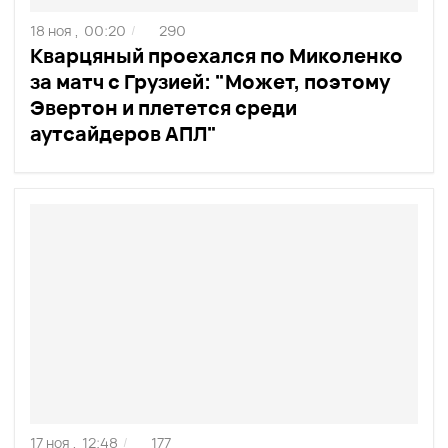
18 ноя ,
00:20
290
/
Кварцяный проехался по Миколенко
за матч с Грузией: "Может, поэтому
Эвертон и плетется среди
аутсайдеров АПЛ"
17 ноя ,
12:48
177
/