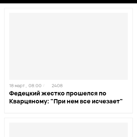
18 март ,
08:00
2408
/
Федецкий жестко прошелся по
Кварцяному: "При нем все исчезает"