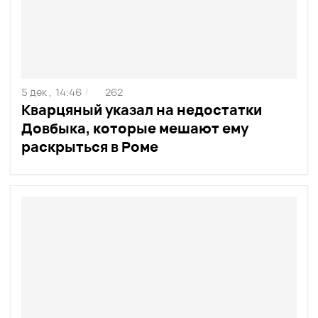
5 дек ,
14:46
262
/
Кварцяный указал на недостатки
Довбыка, которые мешают ему
раскрыться в Роме