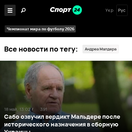
Укр
Рус
Чемпионат мира по футболу 2026
Все новости по тегу:
Андреа Малдера
18 май,
13:02
391
/
Сабо озвучил вердикт Мальдере после
исторического назначения в сборную
Украины