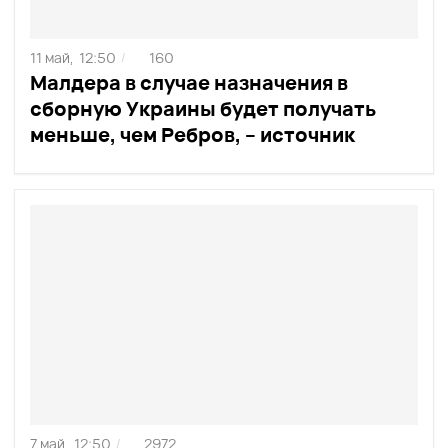
11 май,
12:50
160
/
Малдера в случае назначения в
сборную Украины будет получать
меньше, чем Ребров, – источник
7 май,
12:50
2972
/