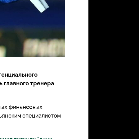
тенциального
 главного тренера
рых финансовых
ьянским специалистом