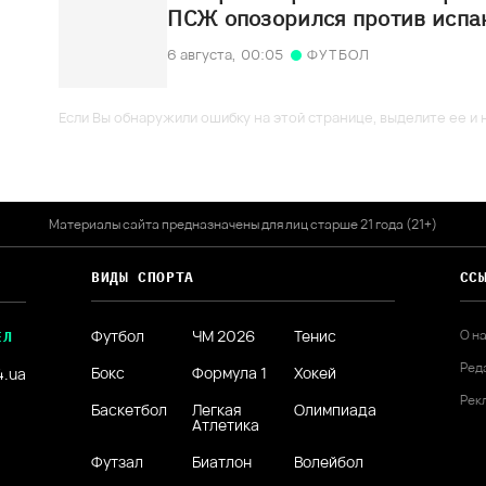
ПСЖ опозорился против испа
6 августа,
00:05
ФУТБОЛ
Если Вы обнаружили ошибку на этой странице, выделите ее и н
Материалы сайта предназначены для лиц старше 21 года (21+)
ВИДЫ СПОРТА
СС
Футбол
ЧМ 2026
Тенис
О н
ЕЛ
Ред
Бокс
Формула 1
Хокей
4.ua
Рек
Баскетбол
Легкая
Олимпиада
Атлетика
Футзал
Биатлон
Волейбол