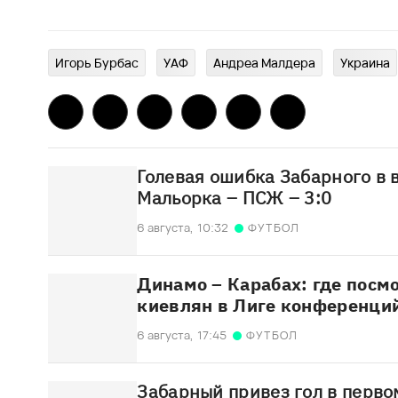
Игорь Бурбас
УАФ
Андреа Малдера
Украина
Голевая ошибка Забарного в 
Мальорка – ПСЖ – 3:0
6 августа,
10:32
ФУТБОЛ
Динамо – Карабах: где посм
киевлян в Лиге конференци
6 августа,
17:45
ФУТБОЛ
Забарный привез гол в перво