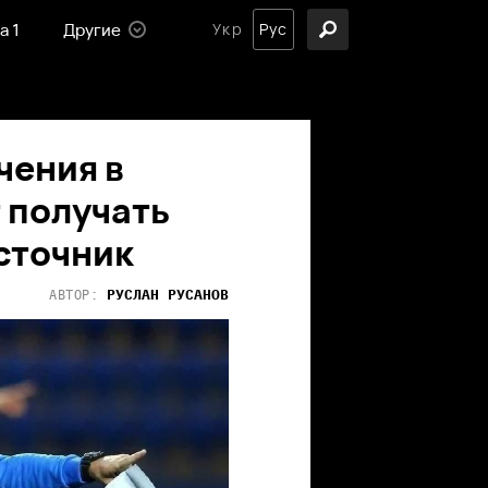
а 1
Другие
Укр
Рус
чения в
 получать
источник
РУСЛАН
РУСАНОВ
АВТОР: