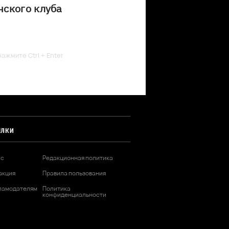
нского клуба
ажмите Ctrl + Enter
ЫЛКИ
ас
Редакционная политика
акция
Правила пользования
ламодателям
Политика
конфиденциальности