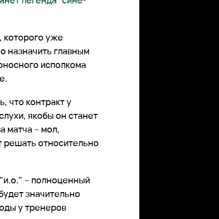
анет легенда "сине-
, которого уже
о назначить главным
оносного исполкома
е.
, что контракт у
лухи, якобы он станет
 матча – мол,
дут решать относительно
 "и.о." – полноценный
 будет значительно
годы у тренеров