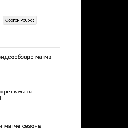
Сергей Ребров
видеообзоре матча
отреть матч
й
м матче сезона –