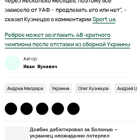
через несколько месяцев, поэтому все
зависело от УАФ – продлевать его или нет", –
сказал Кузнецов в комментарии
Sport.ua
.
Ребров может возглавить 48-кратного
чемпиона после отставки из сборной Украины
Автор:
Иван
Жукевич
Андреа Малдера
Украина
Олег Кузнецов
Андрей Ше
Довбик дебютировал за Болонью –
украинец неожиданно потерпел