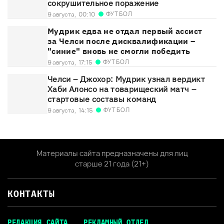
сокрушительное поражение
ФУТБОЛ
9 августа,
00:10
Мудрик едва не отдал первый ассист
за Челси после дисквалификации –
"синие" вновь не смогли победить
ФУТБОЛ
9 августа,
17:15
Челси – Джохор: Мудрик узнал вердикт
Хаби Алонсо на товарищеский матч –
стартовые составы команд
ФУТБОЛ
9 августа,
14:15
Материалы сайта предназначены для лиц
старше 21 года (21+)
КОНТАКТЫ
РЕДАКЦИЯ САЙТА
РЕКЛАМНЫЙ ОТДЕЛ