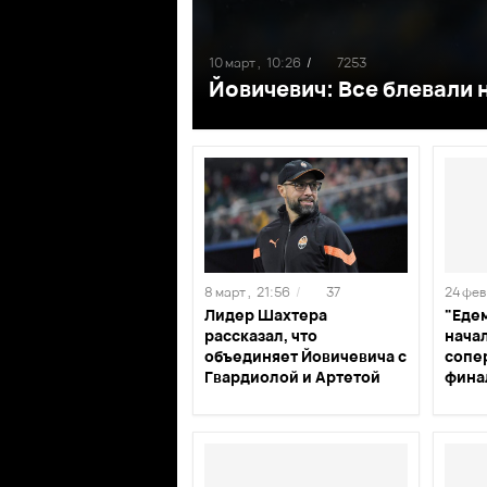
10 март ,
10:26
/
7253
Йовичевич: Все блевали 
8 март ,
21:56
/
37
24 фев 
Лидер Шахтера
"Едем
рассказал, что
начал
объединяет Йовичевича с
сопе
Гвардиолой и Артетой
фина