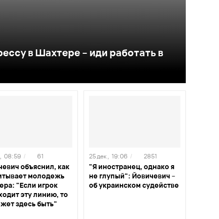
рессу в Шахтере – иди работать в
,
08:59
/
61
25 дек ,
19:06
/
2851
чевич объяснил, как
"Я иностранец, однако я
итывает молодежь
не глупый": Йовичевич –
ера: "Если игрок
об украинском судействе
одит эту линию, то
жет здесь быть"