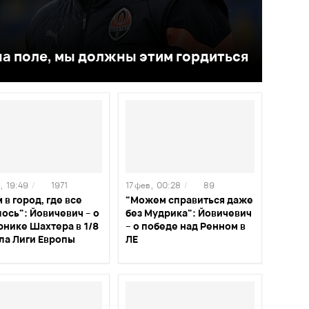
на поле, мы должны этим гордиться
,
19:49
/
1971
17 фев ,
00:28
/
89
 в город, где все
"Можем справиться даже
ось": Йовичевич – о
без Мудрика": Йовичевич
рнике Шахтера в 1/8
– о победе над Ренном в
ла Лиги Европы
ЛЕ