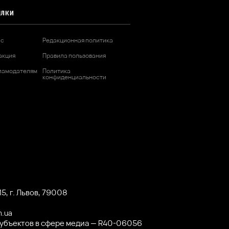
ЫЛКИ
ас
Редакционная политика
акция
Правила пользования
ламодателям
Политика
конфиденциальности
5, г. Львов, 79008
m.ua
субъектов в сфере медиа — R40-06056