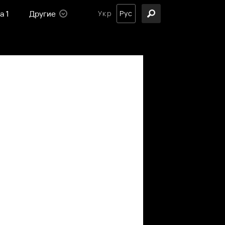
а 1
Другие
Укр
Рус