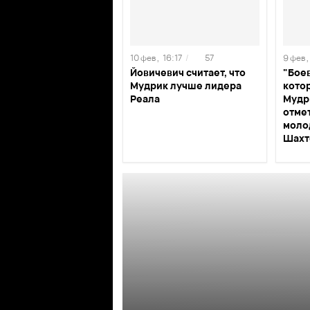
10 фев ,
16:17
/
57
9 фев ,
Йовичевич считает, что
"Бое
Мудрик лучше лидера
кото
Реала
Мудр
отме
моло
Шахт