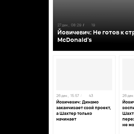
27 дек ,
08:29
/
19
Йовичевич: Не готов к ст
McDonald's
26 дек ,
15:57
/
43
26 дек 
Йовичевич: Динамо
Йови
заканчивает свой проект,
восп
а Шахтер только
Шахт
начинает
перех
не мо