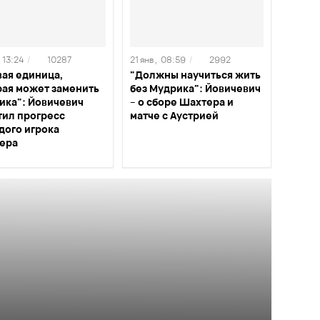
13:24
/
10287
21 янв ,
08:59
/
2992
вая единица,
"Должны научиться жить
рая может заменить
без Мудрика": Йовичевич
ика": Йовичевич
– о сборе Шахтера и
тил прогресс
матче с Аустрией
дого игрока
ера