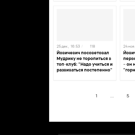
25 дек ,
16:53
/
118
24 ноя 
Йовичевич посоветовал
Йови
Мудрику не торопиться в
перв
топ-клуб: "Надо учиться и
– он 
развиваться постепенно"
"гор
1
...
5