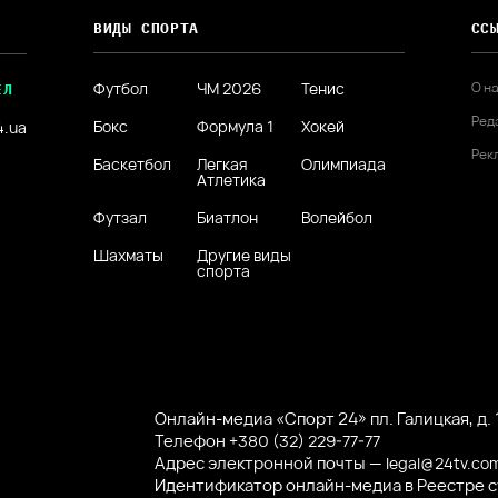
ВИДЫ СПОРТА
СС
Футбол
ЧМ 2026
Тенис
О н
ЕЛ
Ред
Бокс
Формула 1
Хокей
4.ua
Рек
Баскетбол
Легкая
Олимпиада
Атлетика
Футзал
Биатлон
Волейбол
Шахматы
Другие виды
спорта
Онлайн-медиа «Спорт 24» пл. Галицкая, д. 1
Телефон
+380 (32) 229-77-77
Адрес электронной почты —
legal@24tv.co
Идентификатор онлайн-медиа в Реестре 