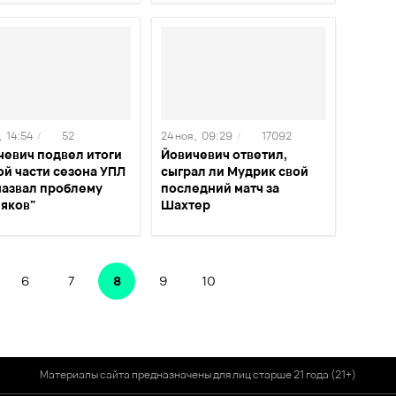
,
14:54
/
52
24 ноя ,
09:29
/
17092
чевич подвел итоги
Йовичевич ответил,
ой части сезона УПЛ
сыграл ли Мудрик свой
назвал проблему
последний матч за
няков"
Шахтер
6
7
8
9
10
Материалы сайта предназначены для лиц старше 21 года (21+)