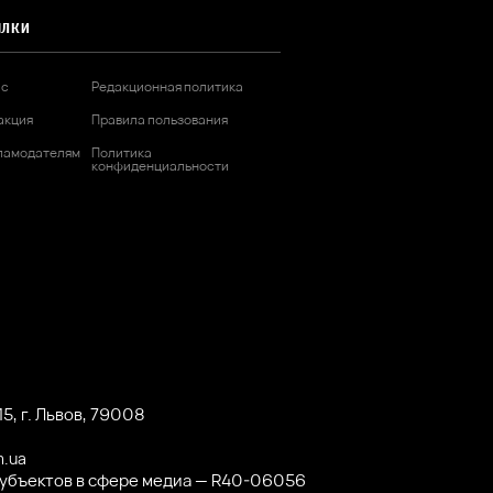
ЫЛКИ
ас
Редакционная политика
акция
Правила пользования
ламодателям
Политика
конфиденциальности
5, г. Львов, 79008
m.ua
субъектов в сфере медиа — R40-06056