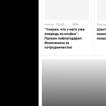
4 июль ,
00:45
/
4584
3 июль 
"Уверен, что у него уже
Шахт
очередь из клубов":
назн
Палкин поблагодарил
новы
Йовичевича за
сотрудничество