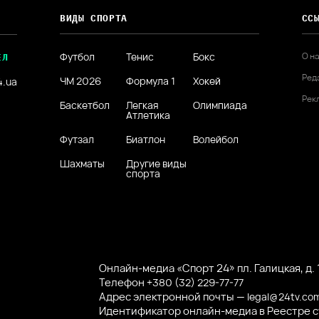
ВИДЫ СПОРТА
СС
Футбол
Тенис
Бокс
О н
ЕЛ
Ред
ЧМ 2026
Формула 1
Хокей
4.ua
Рек
Баскетбол
Легкая
Олимпиада
Атлетика
Футзал
Биатлон
Волейбол
Шахматы
Другие виды
спорта
Онлайн-медиа «Спорт 24» пл. Галицкая, д. 1
Телефон
+380 (32) 229-77-77
Адрес электронной почты —
legal@24tv.co
Идентификатор онлайн-медиа в Реестре 