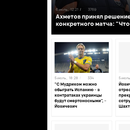
6 июль ,
12:21
/
3769
Ахметов принял решение
конкретного матча: "Что
5 июль ,
18:28
/
334
5 июль 
"С Мудриком можно
Йови
обыграть Испанию – в
отре
контратаках украинцы
прек
будут смертоносными", –
сотр
Йовичевич
Шахт