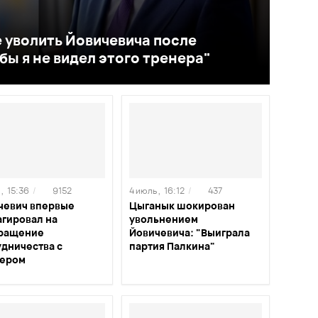
 уволить Йовичевича после
бы я не видел этого тренера"
,
15:36
/
9152
4 июль ,
16:12
/
437
чевич впервые
Цыганык шокирован
агировал на
увольнением
ращение
Йовичевича: "Выиграла
удничества с
партия Палкина"
ером