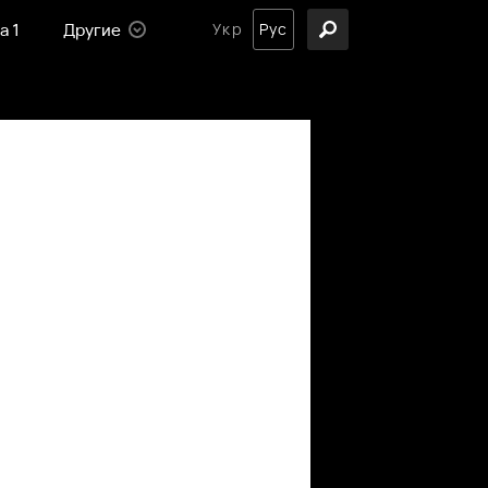
а 1
Другие
Укр
Рус