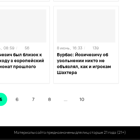
 ,
08:59
/
56
8 июнь ,
16:33
/
139
чевич был близок к
Бурбас: Йовичевичу об
ходу в европейский
увольнении никто не
ионат прошлого
объявлял, как и игрокам
Шахтера
5
6
7
8
...
10
Материалы сайта предназначены для лиц старше 21 года (21+)