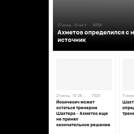
27 июнь ,
10:44
/
6558
Ахметов определился с 
источник
21 июнь ,
10:28
/
7320
11 июнь
Йовичевич может
Шахт
остаться тренером
опре
Шахтера – Ахметов еще
трен
не принял
окончательное решение