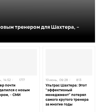
новым тренером для Шахтера, –
 ,
14:52
/
1777
10 июнь ,
09:28
/
813
ер почти
Ультрас Шахтера: Этот
делился с новым
"эффективный
ером, – СМИ
менеджмент" потерял
самого крутого тренера
за многие годы