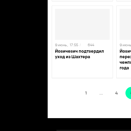
9 июнь ,
17:55
/
644
9 июнь
Йовичевич подтвердил
Йови
уход из Шахтера
пере
чемп
года
1
...
4