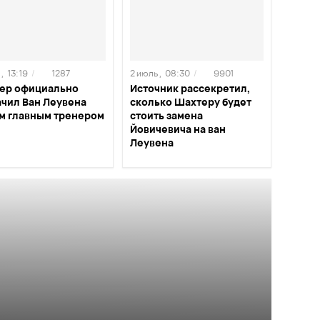
,
13:19
/
1287
2 июль ,
08:30
/
9901
ер официально
Источник рассекретил,
ачил Ван Леувена
сколько Шахтеру будет
м главным тренером
стоить замена
Йовичевича на ван
Леувена