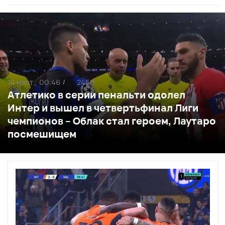
14 март ,
00:46
2458
/
Атлетико в серии пенальти одолел
Интер и вышел в четвертьфинал Лиги
чемпионов – Облак стал героем, Лаутаро
посмешищем