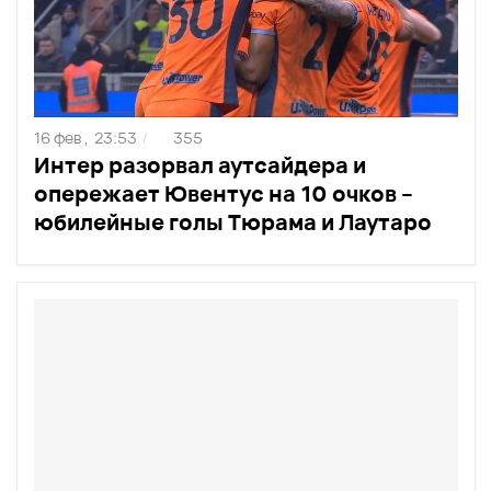
16 фев ,
23:53
355
/
Интер разорвал аутсайдера и
опережает Ювентус на 10 очков –
юбилейные голы Тюрама и Лаутаро