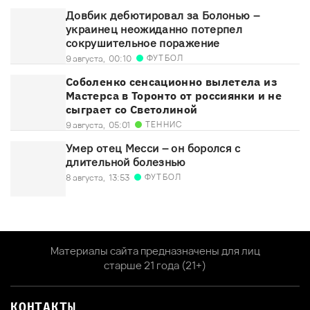
Довбик дебютировал за Болонью –
украинец неожиданно потерпел
сокрушительное поражение
ФУТБОЛ
9 августа,
00:10
Соболенко сенсационно вылетела из
Мастерса в Торонто от россиянки и не
сыграет со Светолиной
ТЕННИС
9 августа,
05:01
Умер отец Месси – он боролся с
длительной болезнью
ФУТБОЛ
8 августа,
13:53
Материалы сайта предназначены для лиц
старше 21 года (21+)
КОНТАКТЫ