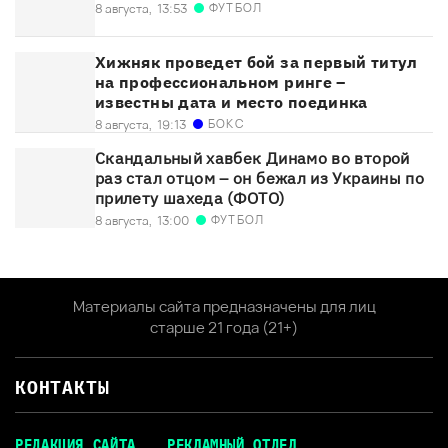
ФУТБОЛ
8 августа,
13:53
Хижняк проведет бой за первый титул
на профессиональном ринге –
известны дата и место поединка
БОКС
8 августа,
19:13
Скандальный хавбек Динамо во второй
раз стал отцом – он бежал из Украины по
прилету шахеда (ФОТО)
ФУТБОЛ
8 августа,
13:00
Материалы сайта предназначены для лиц
старше 21 года (21+)
КОНТАКТЫ
РЕДАКЦИЯ САЙТА
РЕКЛАМНЫЙ ОТДЕЛ