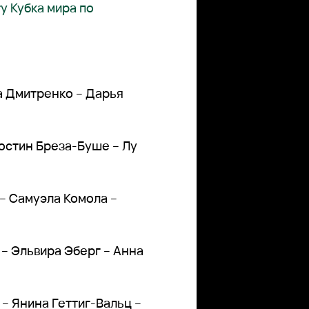
у Кубка мира по
а Дмитренко – Дарья
юстин Бреза-Буше – Лу
 – Самуэла Комола –
 – Эльвира Эберг – Анна
 – Янина Геттиг-Вальц –