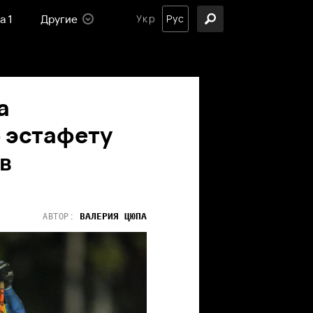
а 1
Другие
Укр
Рус
а
 эстафету
 в
ВАЛЕРИЯ
ЦЮПА
АВТОР: