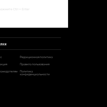
ажмите Ctrl + Enter
ЫЛКИ
ас
Редакционная политика
акция
Правила пользования
ламодателям
Политика
конфиденциальности