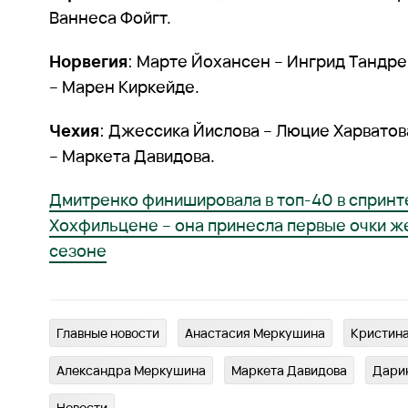
Ваннеса Фойгт.
Норвегия
: Марте Йохансен – Ингрид Тандре
– Марен Киркейде.
Чехия
: Джессика Йислова – Люцие Харватов
– Маркета Давидова.
Дмитренко финишировала в топ-40 в спринте
Хохфильцене – она принесла первые очки ж
сезоне
Главныe новости
Анастасия Меркушина
Кристин
Александра Меркушина
Маркета Давидова
Дари
Новости