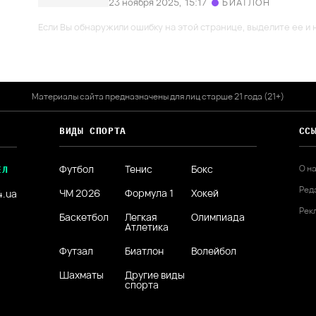
23 ноября 2025,
15:17
БИАТЛОН
Если Вы обнаружили ошибку на этой странице, выделите ее и н
Материалы сайта предназначены для лиц старше 21 года (21+)
ВИДЫ СПОРТА
СС
Футбол
Тенис
Бокс
О н
ЕЛ
Ред
ЧМ 2026
Формула 1
Хокей
4.ua
Рек
Баскетбол
Легкая
Олимпиада
Атлетика
Футзал
Биатлон
Волейбол
Шахматы
Другие виды
спорта