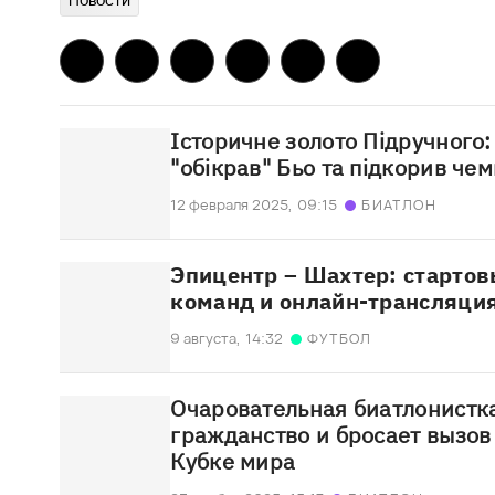
Історичне золото Підручного:
"обікрав" Бьо та підкорив чем
12 февраля 2025,
09:15
БИАТЛОН
Эпицентр – Шахтер: стартов
команд и онлайн-трансляци
9 августа,
14:32
ФУТБОЛ
Очаровательная биатлонистк
гражданство и бросает вызов
Кубке мира