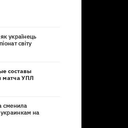
 як українець
піонат світу
ые составы
я матча УПЛ
а сменила
 украинкам на