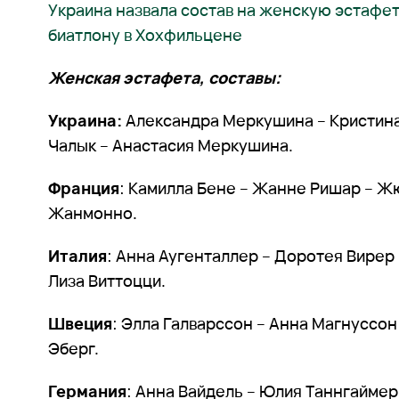
Украина назвала состав на женскую эстафет
биатлону в Хохфильцене
Женская эстафета, составы:
Украина:
Александра Меркушина – Кристин
Чалык – Анастасия Меркушина.
Франция
: Камилла Бене – Жанне Ришар – Ж
Жанмонно.
Италия
: Анна Аугенталлер – Доротея Вирер
Лиза Виттоцци.
Швеция
: Элла Галварссон – Анна Магнуссон
Эберг.
Германия
: Анна Вайдель – Юлия Таннгаймер