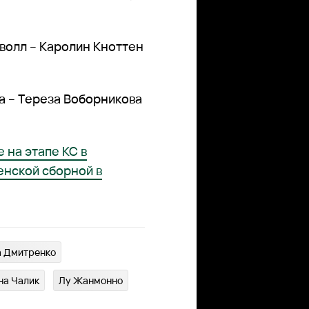
волл – Каролин Кноттен
а – Тереза Воборникова
 на этапе КС в
енской сборной в
а Дмитренко
на Чалик
Лу Жанмонно