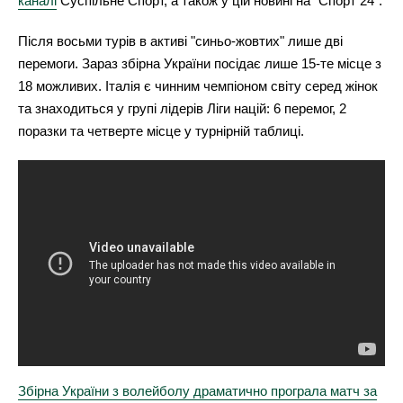
каналі
Суспільне Спорт, а також у цій новині на "Спорт 24".
Після восьми турів в активі "синьо-жовтих" лише дві
перемоги. Зараз збірна України посідає лише 15-те місце з
18 можливих. Італія є чинним чемпіоном світу серед жінок
та знаходиться у групі лідерів Ліги націй: 6 перемог, 2
поразки та четверте місце у турнірній таблиці.
Збірна України з волейболу драматично програла матч за