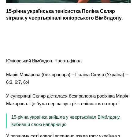
15-річна українська тенісистка Поліна Скляр
зіграла у чвертьфіналі юніорського Вімблдону.
Юніорський Вімблдон. Чвертьфінал
Марія Макарова (без прапора) – Поліна Скляр (Україна) –
6:3, 6:7, 6:4
У суперниці Скляр дісталася безпрапорна росіянка Марія
Макарова. Це була перша зустріч тенісисток на корті.
15-річна українка вийшла у чвертьфінал Вімблдону,
вибивши свою напарницю
У першому сеті доволі впевнено взяла гору українка з