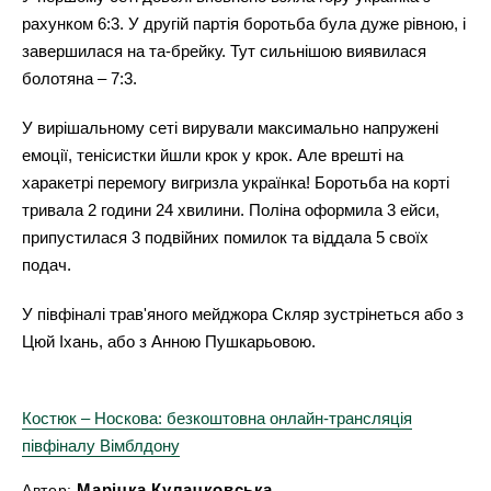
рахунком 6:3. У другій партія боротьба була дуже рівною, і
завершилася на та-брейку. Тут сильнішою виявилася
болотяна – 7:3.
У вирішальному сеті вирували максимально напружені
емоції, тенісистки йшли крок у крок. Але врешті на
харакетрі перемогу вигризла українка! Боротьба на корті
тривала 2 години 24 хвилини. Поліна оформила 3 ейси,
припустилася 3 подвійних помилок та віддала 5 своїх
подач.
У півфіналі трав'яного мейджора Скляр зустрінеться або з
Цюй Іхань, або з Анною Пушкарьовою.
Костюк – Носкова: безкоштовна онлайн-трансляція
півфіналу Вімблдону
Марічка Кулачковська
Автор: