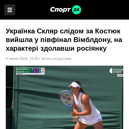
Українка Скляр слідом за Костюк
вийшла у півфінал Вімблдону, на
характері здолавши росіянку
9 липня 2026
,
15:35
/
Читать на русском