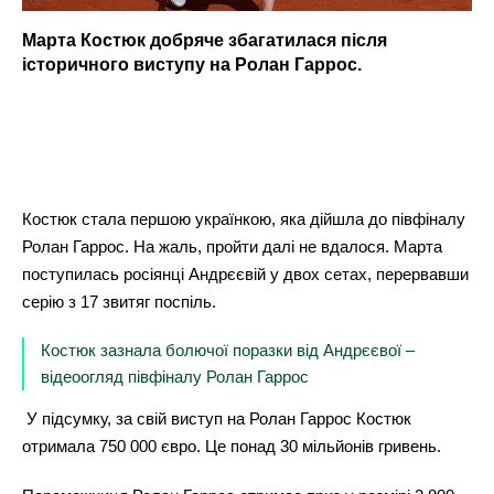
Марта Костюк добряче збагатилася після
історичного виступу на Ролан Гаррос.
Костюк стала першою українкою, яка дійшла до півфіналу
Ролан Гаррос. На жаль, пройти далі не вдалося. Марта
поступилась росіянці Андрєєвій у двох сетах, перервавши
серію з 17 звитяг поспіль.
Костюк зазнала болючої поразки від Андрєєвої –
відеоогляд півфіналу Ролан Гаррос
У підсумку, за свій виступ на Ролан Гаррос Костюк
отримала 750 000 євро. Це понад 30 мільйонів гривень.