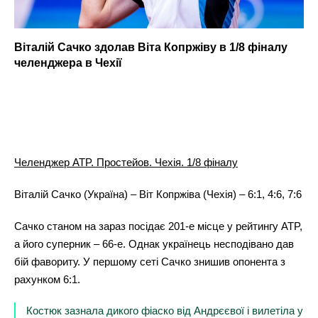
Віталій Сачко здолав Віта Копржіву в 1/8 фіналу
челенджера в Чехії
Челенджер ATP. Простейов. Чехія. 1/8 фіналу
Віталій Сачко (Україна) – Віт Копржіва (Чехія) – 6:1, 4:6, 7:6
Сачко станом на зараз посідає 201-е місце у рейтингу ATP,
а його суперник – 66-е. Однак українець несподівано дав
бій фавориту. У першому сеті Сачко знишив опонента з
рахунком 6:1.
Костюк зазнала дикого фіаско від Андрєєвої і вилетіла у