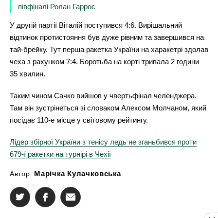
півфіналі Ролан Гаррос
У другій партії Віталій поступився 4:6. Вирішальний
відтинок протистояння був дуже рівним та завершився на
тай-брейку. Тут перша ракетка України на харакетрі здолав
чеха з рахунком 7:4. Боротьба на корті тривала 2 години
35 хвилин.
Таким чином Сачко вийшов у чвертьфінал челенджера.
Там він зустрінеться зі словаком Алексом Молчаном, який
посідає 110-е місце у світовому рейтингу.
Лідер збірної України з тенісу ледь не зганьбився проти
679-ї ракетки на турнірі в Чехії
Марічка Кулачковська
Автор: